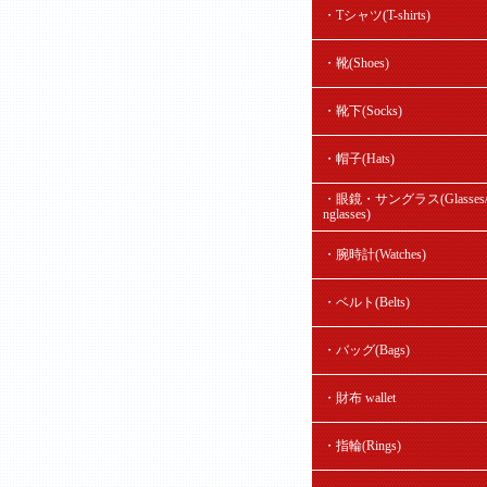
・Tシャツ(T-shirts)
・靴(Shoes)
・靴下(Socks)
・帽子(Hats)
・眼鏡・サングラス(Glasses/
nglasses)
・腕時計(Watches)
・ベルト(Belts)
・バッグ(Bags)
・財布 wallet
・指輪(Rings)