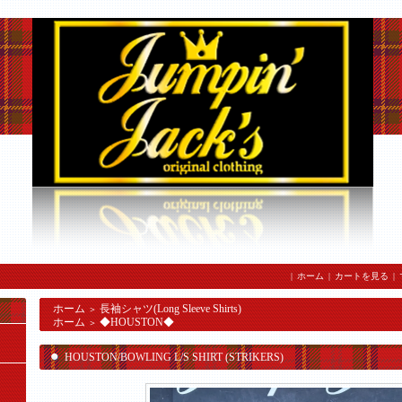
|
ホーム
|
カートを見る
|
ホーム
長袖シャツ(Long Sleeve Shirts)
＞
ホーム
◆HOUSTON◆
＞
HOUSTON/BOWLING L/S SHIRT (STRIKERS)