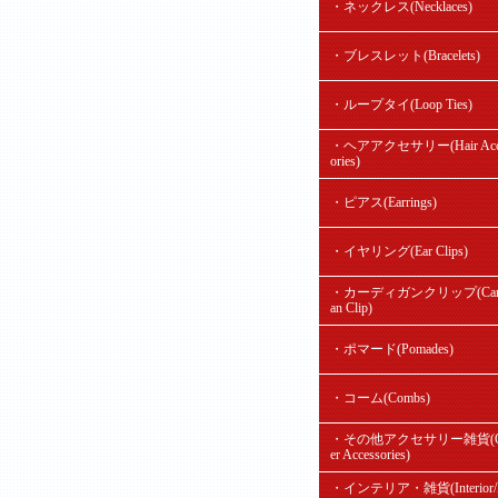
・ネックレス(Necklaces)
・ブレスレット(Bracelets)
・ループタイ(Loop Ties)
・ヘアアクセサリー(Hair Acc
ories)
・ピアス(Earrings)
・イヤリング(Ear Clips)
・カーディガンクリップ(Card
an Clip)
・ポマード(Pomades)
・コーム(Combs)
・その他アクセサリー雑貨(O
er Accessories)
・インテリア・雑貨(Interior/