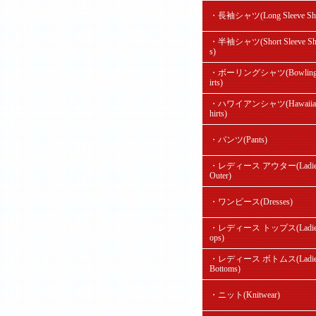
・長袖シャツ(Long Sleeve Shir
・半袖シャツ(Short Sleeve Shi
s)
・ボーリングシャツ(Bowling
irts)
・ハワイアンシャツ(Hawaiian
hirts)
・パンツ(Pants)
・レディース アウター(Ladie
Outer)
・ワンピース(Dresses)
・レディース トップス(Ladie'
ops)
・レディース ボトムス(Ladie
Bottoms)
・ニット(Knitwear)