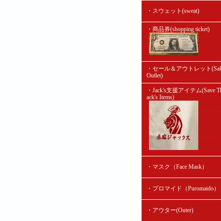
・スウェット(sweat)
・商品券(shopping ticket)
・セール＆アウトレット(Sal
Outlet)
・Jack's支援アイテム(Save Th
ack's Items)
・マスク（Face Mask）
・プロマイド（Puromaido）
・アウター(Outer)