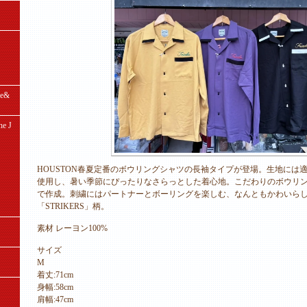
e&
e J
HOUSTON春夏定番のボウリングシャツの長袖タイプが登場。生地には適
使用し、暑い季節にぴったりなさらっとした着心地。こだわりのボウリ
で作成。刺繍にはパートナーとボーリングを楽しむ、なんともかわいら
「STRIKERS」柄。
素材 レーヨン100%
サイズ
M
着丈:71cm
身幅:58cm
肩幅:47cm