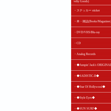
velty Goods)
・ステッカー sticker
・本・雑誌(Books/Magazines
・DVD/VHS/Blu-ray
・CD
・Analog Records
・◆Jumpin' Jack's ORIGIN
・◆SADISTIC-B◆
・◆Star Of Hollywood◆
・◆Style Eyes◆
・◆SUN SURF◆