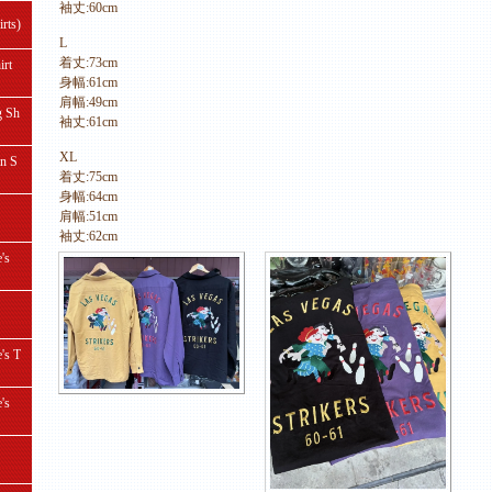
袖丈:60cm
ts)
L
着丈:73cm
rt
身幅:61cm
肩幅:49cm
 Sh
袖丈:61cm
XL
 S
着丈:75cm
身幅:64cm
肩幅:51cm
袖丈:62cm
's
s T
's