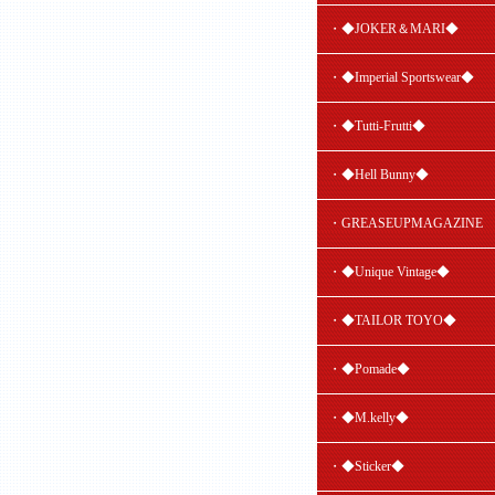
・◆JOKER＆MARI◆
・◆Imperial Sportswear◆
・◆Tutti-Frutti◆
・◆Hell Bunny◆
・GREASEUPMAGAZINE
・◆Unique Vintage◆
・◆TAILOR TOYO◆
・◆Pomade◆
・◆M.kelly◆
・◆Sticker◆