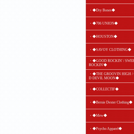
・◆Dry Bones◆
・◆706 UNION◆
・◆HOUSTON◆
・◆SAVOY CLOTHING◆
・◆GOOD ROCKIN' / SWE
ROCKIN'◆
・◆THE GROOVIN HIGH /
D DEVIL MOON◆
・◆COLLECTIF◆
・◆Bernie Dexter Clothing◆
・◆Mew◆
・◆Psycho Apparel◆