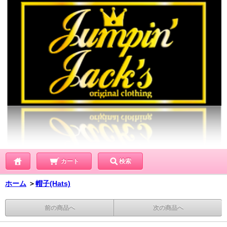
カート
検索
ホーム
＞
帽子(Hats)
前の商品へ
次の商品へ