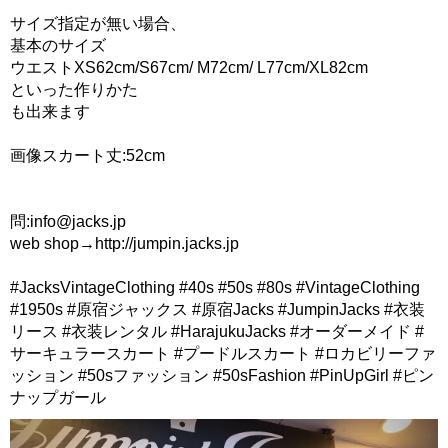
サイズ指定が無い場合、
基本のサイズ
ウエストXS62cm/S67cm/ M72cm/ L77cm/XL82cm
といった作りかた
も出来ます
画像スカート丈:52cm
問:info@jacks.jp
web shop→http://jumpin.jacks.jp
#JacksVintageClothing #40s #50s #80s #VintageClothing
#1950s #原宿ジャックス #原宿Jacks #JumpinJacks #衣装
リース #衣装レンタル #HarajukuJacks #オーダーメイド #
サーキュラースカート #プードルスカート #ロカビリーファ
ッション #50sファッション #50sFashion #PinUpGirl #ピン
ナップガール