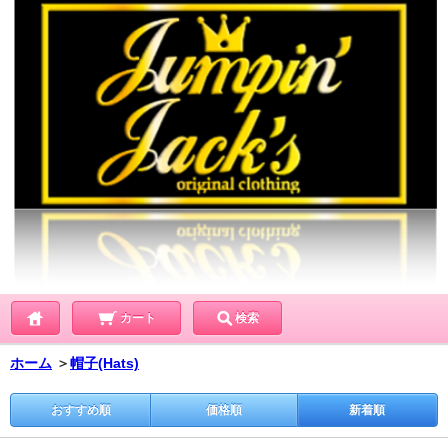
カート
検索
ホーム
＞
帽子(Hats)
おすすめ順
価格順
新着順