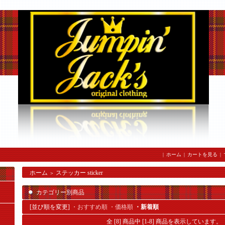
|
ホーム
|
カートを見る
|
ホーム
ステッカー sticker
＞
カテゴリー別商品
[並び順を変更]
・おすすめ順
・価格順
・新着順
全 [8] 商品中 [1-8] 商品を表示しています。