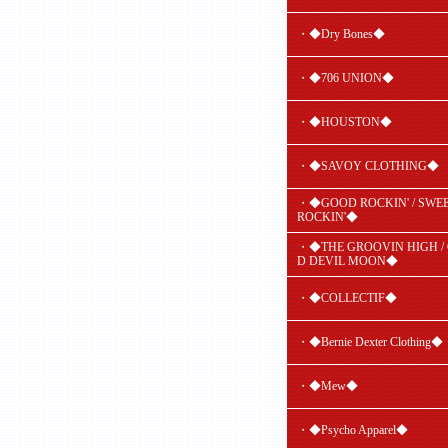
・◆Dry Bones◆
・◆706 UNION◆
・◆HOUSTON◆
・◆SAVOY CLOTHING◆
・◆GOOD ROCKIN' / SWE
ROCKIN'◆
・◆THE GROOVIN HIGH /
D DEVIL MOON◆
・◆COLLECTIF◆
・◆Bernie Dexter Clothing◆
・◆Mew◆
・◆Psycho Apparel◆