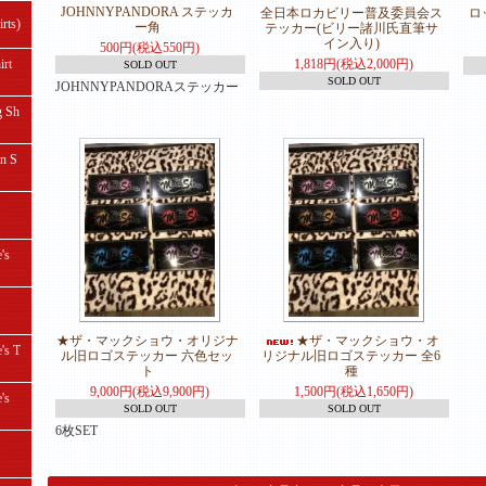
JOHNNYPANDORA ステッカ
全日本ロカビリー普及委員会ス
ロ
ts)
ー角
テッカー(ビリー諸川氏直筆サ
イン入り)
500円(税込550円)
rt
1,818円(税込2,000円)
SOLD OUT
SOLD OUT
JOHNNYPANDORAステッカー
 Sh
 S
's
★ザ・マックショウ・オリジナ
★ザ・マックショウ・オ
s T
ル旧ロゴステッカー 六色セッ
リジナル旧ロゴステッカー 全6
ト
種
9,000円(税込9,900円)
1,500円(税込1,650円)
's
SOLD OUT
SOLD OUT
6枚SET