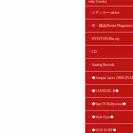
velty Goods)
・ステッカー sticker
・本・雑誌(Books/Magazines
・DVD/VHS/Blu-ray
・CD
・Analog Records
・◆Jumpin' Jack's ORIGIN
・◆SADISTIC-B◆
・◆Star Of Hollywood◆
・◆Style Eyes◆
・◆SUN SURF◆