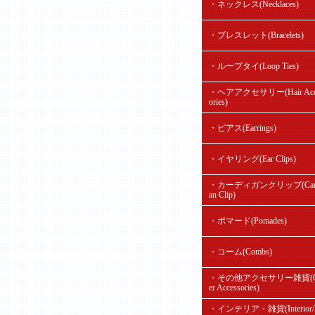
・ネックレス(Necklaces)
・ブレスレット(Bracelets)
・ループタイ(Loop Ties)
・ヘアアクセサリー(Hair Acc
ories)
・ピアス(Earrings)
・イヤリング(Ear Clips)
・カーディガンクリップ(Card
an Clip)
・ポマード(Pomades)
・コーム(Combs)
・その他アクセサリー雑貨(O
er Accessories)
・インテリア・雑貨(Interior/