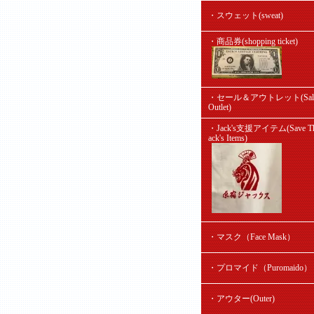
・スウェット(sweat)
・商品券(shopping ticket)
・セール＆アウトレット(Sal
Outlet)
・Jack's支援アイテム(Save Th
ack's Items)
・マスク（Face Mask）
・プロマイド（Puromaido）
・アウター(Outer)