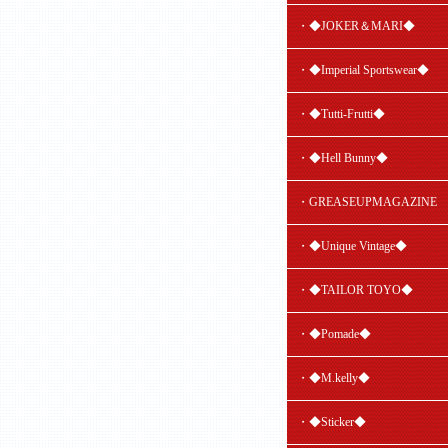
・◆JOKER＆MARI◆
・◆Imperial Sportswear◆
・◆Tutti-Frutti◆
・◆Hell Bunny◆
・GREASEUPMAGAZINE
・◆Unique Vintage◆
・◆TAILOR TOYO◆
・◆Pomade◆
・◆M.kelly◆
・◆Sticker◆