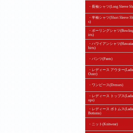
・長袖シャツ(Long Sleeve Shir
・半袖シャツ(Short Sleeve Shi
s)
・ボーリングシャツ(Bowling
irts)
・ハワイアンシャツ(Hawaiian
hirts)
・パンツ(Pants)
・レディース アウター(Ladie
Outer)
・ワンピース(Dresses)
・レディース トップス(Ladie'
ops)
・レディース ボトムス(Ladie
Bottoms)
・ニット(Knitwear)