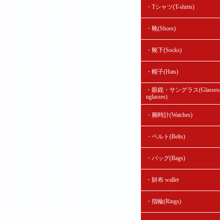
・Tシャツ(T-shirts)
・靴(Shoes)
・靴下(Socks)
・帽子(Hats)
・眼鏡・サングラス(Glasses/
nglasses)
・腕時計(Watches)
・ベルト(Belts)
・バッグ(Bags)
・財布 wallet
・指輪(Rings)