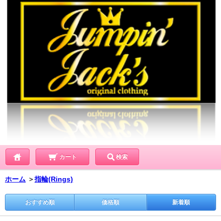
カート
検索
ホーム
＞
指輪(Rings)
おすすめ順
価格順
新着順