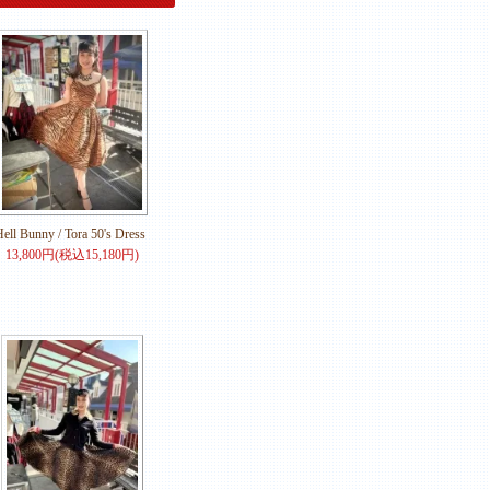
ell Bunny / Tora 50's Dress
13,800円(税込15,180円)