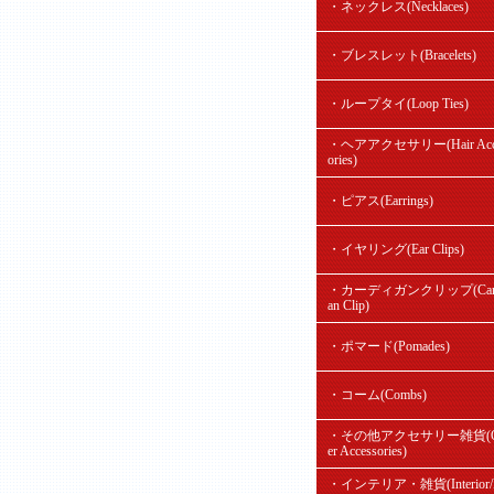
・ネックレス(Necklaces)
・ブレスレット(Bracelets)
・ループタイ(Loop Ties)
・ヘアアクセサリー(Hair Acc
ories)
・ピアス(Earrings)
・イヤリング(Ear Clips)
・カーディガンクリップ(Card
an Clip)
・ポマード(Pomades)
・コーム(Combs)
・その他アクセサリー雑貨(O
er Accessories)
・インテリア・雑貨(Interior/