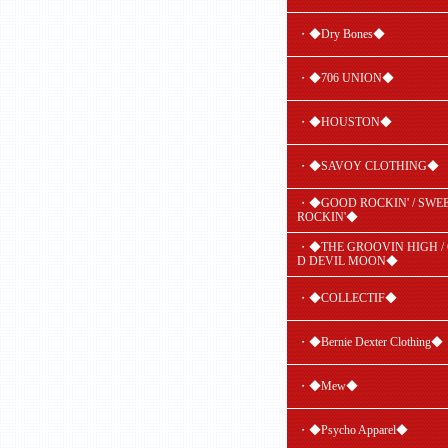
・◆Dry Bones◆
・◆706 UNION◆
・◆HOUSTON◆
・◆SAVOY CLOTHING◆
・◆GOOD ROCKIN' / SWE
ROCKIN'◆
・◆THE GROOVIN HIGH /
D DEVIL MOON◆
・◆COLLECTIF◆
・◆Bernie Dexter Clothing◆
・◆Mew◆
・◆Psycho Apparel◆