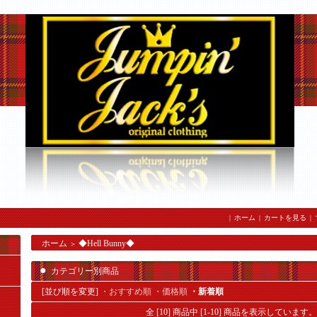
|
ホーム
|
カートを見る
|
ホーム
◆Hell Bunny◆
＞
カテゴリー別商品
[並び順を変更]
・おすすめ順
・価格順
・新着順
全 [10] 商品中 [1-10] 商品を表示しています。