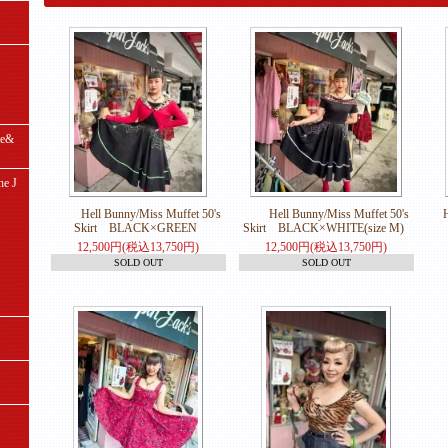
e&
e J
Hell Bunny/Miss Muffet 50's
Hell Bunny/Miss Muffet 50's
H
Skirt BLACK×GREEN
Skirt BLACK×WHITE(size M)
12,500円(税込13,750円)
12,500円(税込13,750円)
SOLD OUT
SOLD OUT