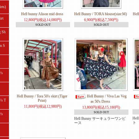
ts)
Hell bunny Alison mid dress
Hell Bunny / TORA blouse(size:M)
Hell
rt
12,800円(税込14,080円)
6,900円(税込7,590円)
SOLD OUT
SOLD OUT
 Sh
 S
's
Hell Bunny / Tora 50's skirt (Tiger
Hell Bunny / Viva Las Veg
s T
Print)
as 50's Dress
11,800円(税込12,980円)
13,800円(税込15,180円)
SOLD OUT
's
He
Hell Bunny サーキュラーワンピ
ト
ース