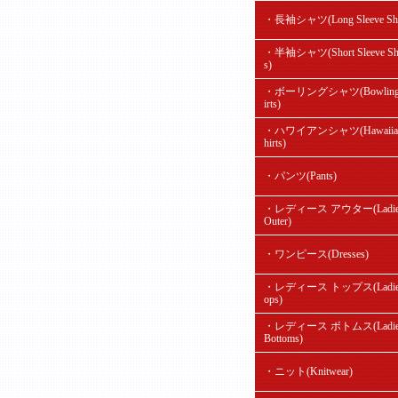
・長袖シャツ(Long Sleeve Shir
・半袖シャツ(Short Sleeve Shi
s)
・ボーリングシャツ(Bowling
irts)
・ハワイアンシャツ(Hawaiian
hirts)
・パンツ(Pants)
・レディース アウター(Ladie
Outer)
・ワンピース(Dresses)
・レディース トップス(Ladie'
ops)
・レディース ボトムス(Ladie
Bottoms)
・ニット(Knitwear)