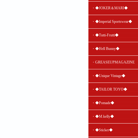
・◆JOKER＆MARI◆
・◆Imperial Sportswear◆
・◆Tutti-Frutti◆
・◆Hell Bunny◆
・GREASEUPMAGAZINE
・◆Unique Vintage◆
・◆TAILOR TOYO◆
・◆Pomade◆
・◆M.kelly◆
・◆Sticker◆