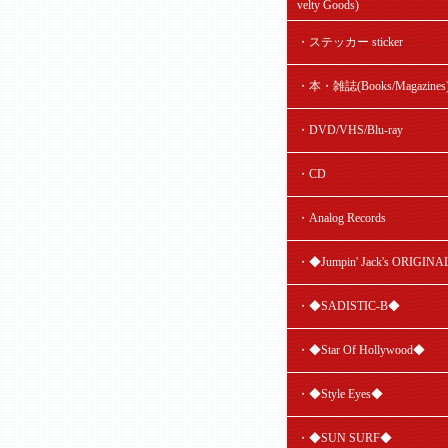
velty Goods)
・ステッカー sticker
・本・雑誌(Books/Magazines
・DVD/VHS/Blu-ray
・CD
・Analog Records
・◆Jumpin' Jack's ORIGIN
・◆SADISTIC-B◆
・◆Star Of Hollywood◆
・◆Style Eyes◆
・◆SUN SURF◆