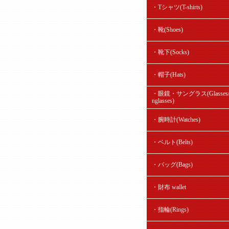
・Tシャツ(T-shirts)
・靴(Shoes)
・靴下(Socks)
・帽子(Hats)
・眼鏡・サングラス(Glasses/
nglasses)
・腕時計(Watches)
・ベルト(Belts)
・バッグ(Bags)
・財布 wallet
・指輪(Rings)