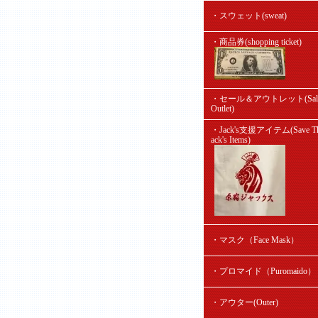
・スウェット(sweat)
・商品券(shopping ticket)
・セール＆アウトレット(Sal
Outlet)
・Jack's支援アイテム(Save Th
ack's Items)
・マスク（Face Mask）
・プロマイド（Puromaido）
・アウター(Outer)