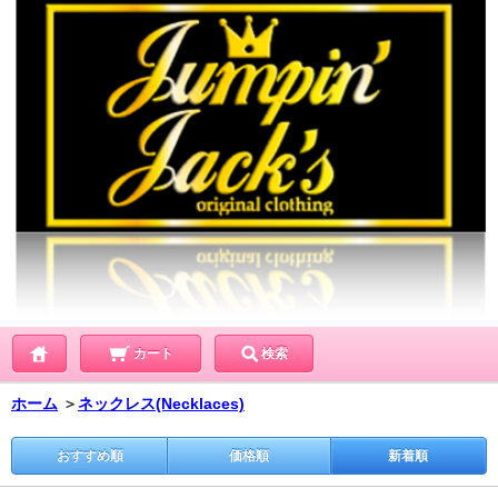
カート
検索
ホーム
＞
ネックレス(Necklaces)
おすすめ順
価格順
新着順