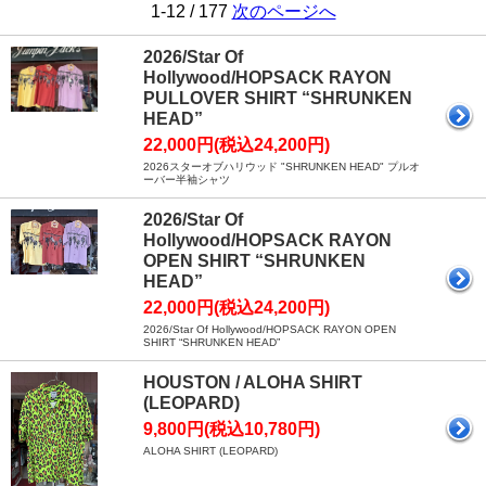
1-12 / 177
次のページへ
2026/Star Of
Hollywood/HOPSACK RAYON
PULLOVER SHIRT “SHRUNKEN
HEAD”
22,000円(税込24,200円)
2026スターオブハリウッド "SHRUNKEN HEAD" プルオ
ーバー半袖シャツ
2026/Star Of
Hollywood/HOPSACK RAYON
OPEN SHIRT “SHRUNKEN
HEAD”
22,000円(税込24,200円)
2026/Star Of Hollywood/HOPSACK RAYON OPEN
SHIRT “SHRUNKEN HEAD”
HOUSTON / ALOHA SHIRT
(LEOPARD)
9,800円(税込10,780円)
ALOHA SHIRT (LEOPARD)