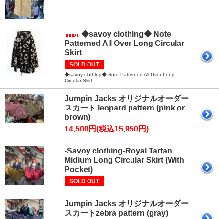
◆savoy clothlng◆ Note
Patterned All Over Long Circular
Skirt
SOLD OUT
◆savoy clothlng◆ Note Patterned All Over Long
Circular Skirt
Jumpin Jacks オリジナルオーダー
スカート leopard pattern (pink or
brown)
14,500円(税込15,950円)
-Savoy clothing-Royal Tartan
Midium Long Circular Skirt (With
Pocket)
SOLD OUT
Jumpin Jacks オリジナルオーダー
スカートzebra pattern (gray)