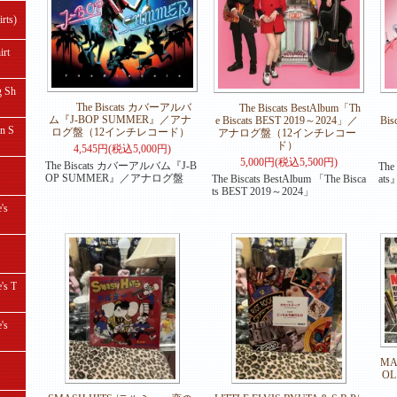
ts)
rt
 Sh
The Biscats カバーアルバ
The Biscats BestAlbum「Th
ム『J-BOP SUMMER』／アナ
e Biscats BEST 2019～2024」／
Bi
 S
ログ盤（12インチレコード）
アナログ盤（12インチレコー
ド）
4,545円(税込5,000円)
5,000円(税込5,500円)
The Biscats カバーアルバム『J-B
The
OP SUMMER』／アナログ盤
The Biscats BestAlbum 「The Bisca
at
ts BEST 2019～2024」
's
s T
's
MA
OL