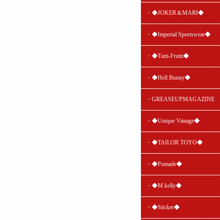
・◆JOKER＆MARI◆
・◆Imperial Sportswear◆
・◆Tutti-Frutti◆
・◆Hell Bunny◆
・GREASEUPMAGAZINE
・◆Unique Vintage◆
・◆TAILOR TOYO◆
・◆Pomade◆
・◆M.kelly◆
・◆Sticker◆