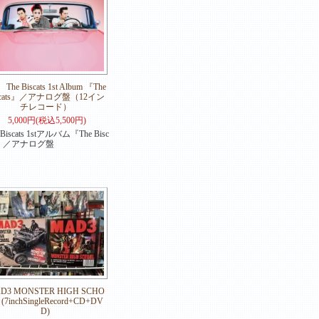
The Biscats 1st Album 『The
scats』／アナログ盤（12イン
チレコード）
5,000円(税込5,500円)
 Biscats 1stアルバム『The Bisc
s』／アナログ盤
D3 MONSTER HIGH SCHO
 (7inchSingleRecord+CD+DV
D)