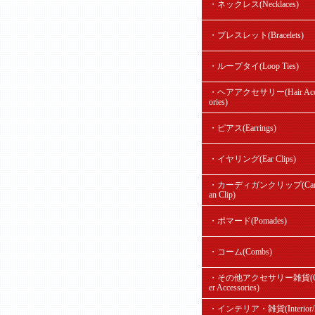
・ネックレス(Necklaces)
・ブレスレット(Bracelets)
・ループタイ(Loop Ties)
・ヘアアクセサリー(Hair Acc
ories)
・ピアス(Earrings)
・イヤリング(Ear Clips)
・カーディガンクリップ(Card
an Clip)
・ポマード(Pomades)
・コーム(Combs)
・その他アクセサリー雑貨(O
er Accessories)
・インテリア・雑貨(Interior/