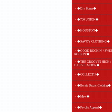
・◆Dry Bones◆
・◆706 UNION◆
・◆HOUSTON◆
・◆SAVOY CLOTHING◆
・◆GOOD ROCKIN' / SWE
ROCKIN'◆
・◆THE GROOVIN HIGH /
D DEVIL MOON◆
・◆COLLECTIF◆
・◆Bernie Dexter Clothing◆
・◆Mew◆
・◆Psycho Apparel◆