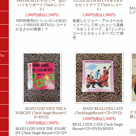
SMASH HITS /テルミー、恋の
LITTLE ELVIS RYUTA & S.R.P/
ハリキリボーイ (7inch レコー
カセットテープ (7inch レコー
MA
ド)
ド)
L (
2,000円(税込2,200円)
1,800円(税込1,980円)
1983何発売のバンヒロシの幻の
急逝したジョー・アルコールを
バンドSMASH HITSのレコード
イメージして作ったという楽曲
がまさかの再発！？
「カセットテープ」を7インチレ
コードとカセットテープにて発
売
Su
MAD3 GOD SAVE THE A
MAD3 REALCOOLCATS
グ 
NARCHY (7inch Single Record+C
(7inchSingleRecord+CD+DVD)
娘じ
D+DVD)
3,000円(税込3,300円)
3,000円(税込3,300円)
REAL COOL CATS (7inch Single
MAD3 GOD SAVE THE ANARC
Record+CD+DVD) MAD3
HY (7inch Single Record+CD+DV