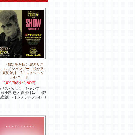
〈限定生産版〉涙のサス
ション / シャンプー 綾小路
／ 夏海姉妹 7インチシング
ルレコード
2,000円(税込2,200円)
サスピション / シャンプ
 綾小路 翔／ 夏海姉妹 〈限
生産版〉7インチシングルレコ
ド