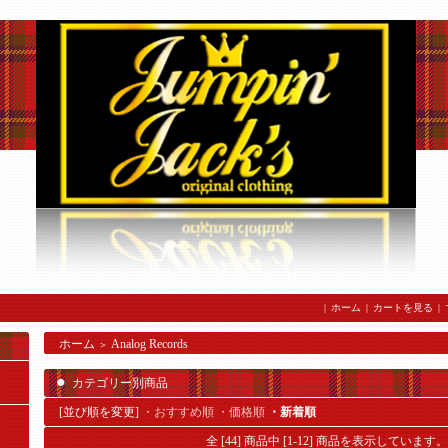
|
ホーム
|
カートを見る
|
ホーム
Analog Records
＞
カテゴリー別商品
[並び順を変更]
・おすすめ順
・価格順
・新着順
全 [44] 商品中 [1-12] 商品を表示しています。