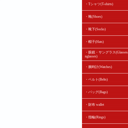
・Tシャツ(T-shirts)
・靴(Shoes)
・靴下(Socks)
・帽子(Hats)
・眼鏡・サングラス(Glasses/
nglasses)
・腕時計(Watches)
・ベルト(Belts)
・バッグ(Bags)
・財布 wallet
・指輪(Rings)