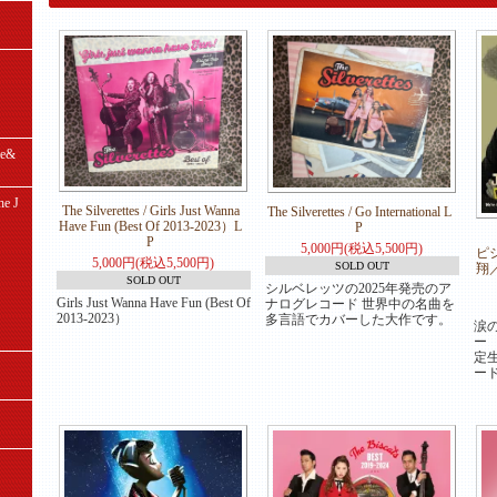
e&
e J
The Silverettes / Girls Just Wanna
The Silverettes / Go International L
Have Fun (Best Of 2013-2023）L
P
P
5,000円(税込5,500円)
ピ
5,000円(税込5,500円)
SOLD OUT
翔
SOLD OUT
シルベレッツの2025年発売のア
Girls Just Wanna Have Fun (Best Of
ナログレコード 世界中の名曲を
2013-2023）
多言語でカバーした大作です。
涙の
ー
定
ー