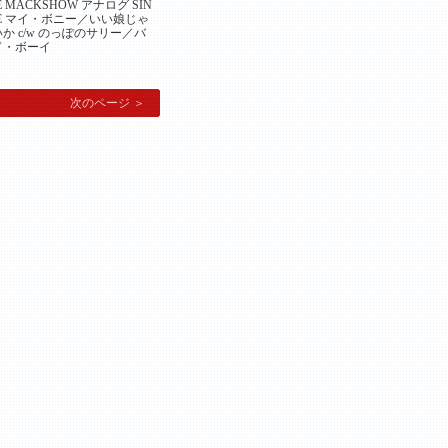
E MACKSHOW アナログ SIN
E マイ・ボニー／いい娘じゃ
か c/w のっぽのサリー／バ
ド・ボーイ
次のページ ＞