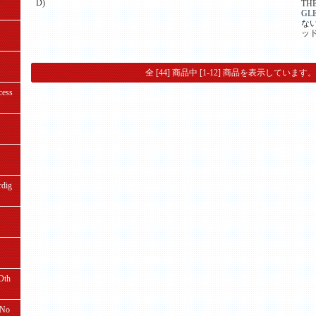
D)
TH
GL
ない
ッ
全 [44] 商品中 [1-12] 商品を表示しています。
ess
ig
th
No