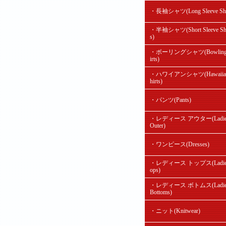
・長袖シャツ(Long Sleeve Shir
・半袖シャツ(Short Sleeve Shi
s)
・ボーリングシャツ(Bowling
irts)
・ハワイアンシャツ(Hawaiian
hirts)
・パンツ(Pants)
・レディース アウター(Ladie
Outer)
・ワンピース(Dresses)
・レディース トップス(Ladie'
ops)
・レディース ボトムス(Ladie
Bottoms)
・ニット(Knitwear)