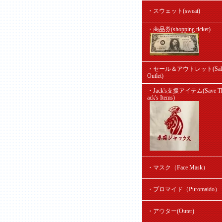
・スウェット(sweat)
・商品券(shopping ticket)
・セール＆アウトレット(Sal
Outlet)
・Jack's支援アイテム(Save Th
ack's Items)
・マスク（Face Mask）
・プロマイド（Puromaido）
・アウター(Outer)