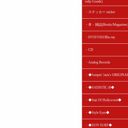
velty Goods)
・ステッカー sticker
・本・雑誌(Books/Magazines
・DVD/VHS/Blu-ray
・CD
・Analog Records
・◆Jumpin' Jack's ORIGIN
・◆SADISTIC-B◆
・◆Star Of Hollywood◆
・◆Style Eyes◆
・◆SUN SURF◆