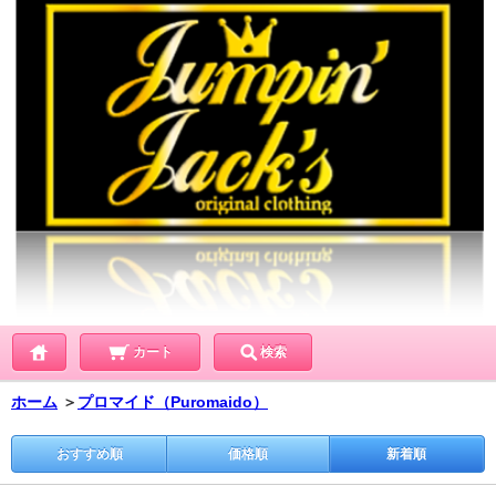
カート
検索
ホーム
＞
プロマイド（Puromaido）
おすすめ順
価格順
新着順