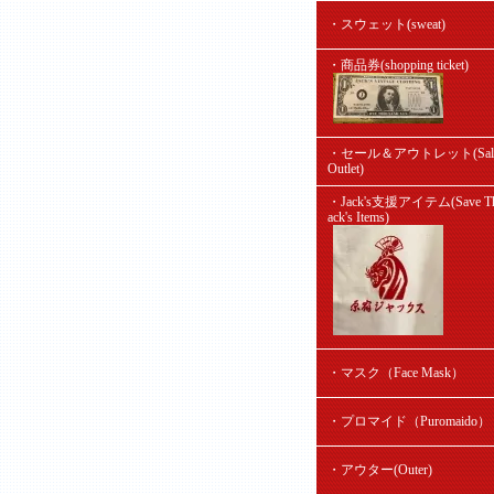
・スウェット(sweat)
・商品券(shopping ticket)
・セール＆アウトレット(Sal
Outlet)
・Jack's支援アイテム(Save Th
ack's Items)
・マスク（Face Mask）
・プロマイド（Puromaido）
・アウター(Outer)