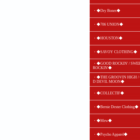
・◆Dry Bones◆
・◆706 UNION◆
・◆HOUSTON◆
・◆SAVOY CLOTHING◆
・◆GOOD ROCKIN' / SWE
ROCKIN'◆
・◆THE GROOVIN HIGH /
D DEVIL MOON◆
・◆COLLECTIF◆
・◆Bernie Dexter Clothing◆
・◆Mew◆
・◆Psycho Apparel◆