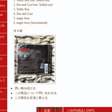
1. Teddy Boy feat. TeddyLoyd
2. Hot and Cool feat. TeddyLoyd
ts)
3. Teddy Boy
4. Hot and Cool
rt
5. magic hour
6. magic hour (Instrumental)
 Sh
全６曲
 S
's
s T
買い物を続ける
's
この商品について問い合わせる
この商品を友達に教える
・ 定価
1,364円(税込1,500円)