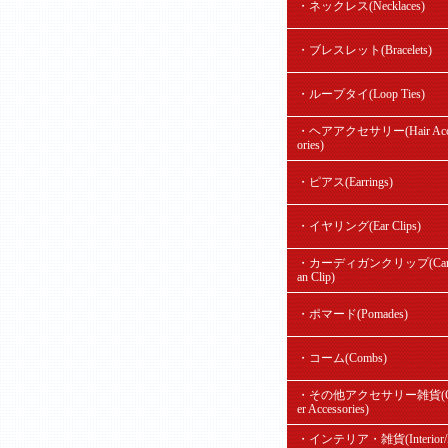
・ネックレス(Necklaces)
・ブレスレット(Bracelets)
・ループタイ(Loop Ties)
・ヘアアクセサリー(Hair Acc
ories)
・ピアス(Earrings)
・イヤリング(Ear Clips)
・カーディガンクリップ(Card
an Clip)
・ポマード(Pomades)
・コーム(Combs)
・その他アクセサリー雑貨(O
er Accessories)
・インテリア・雑貨(Interior/