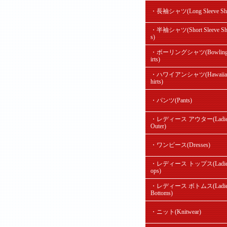
・長袖シャツ(Long Sleeve Shir
・半袖シャツ(Short Sleeve Shi
s)
・ボーリングシャツ(Bowling
irts)
・ハワイアンシャツ(Hawaiian
hirts)
・パンツ(Pants)
・レディース アウター(Ladie
Outer)
・ワンピース(Dresses)
・レディース トップス(Ladie'
ops)
・レディース ボトムス(Ladie
Bottoms)
・ニット(Knitwear)