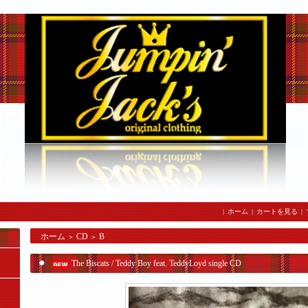
|
ホーム
|
カートを見る
|
ホーム
CD
B
＞
＞
The Biscats / Teddy Boy feat. TeddyLoyd single CD