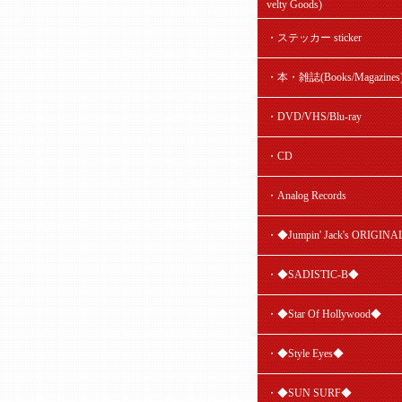
velty Goods)
・ステッカー sticker
・本・雑誌(Books/Magazines
・DVD/VHS/Blu-ray
・CD
・Analog Records
・◆Jumpin' Jack's ORIGIN
・◆SADISTIC-B◆
・◆Star Of Hollywood◆
・◆Style Eyes◆
・◆SUN SURF◆