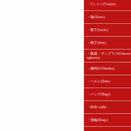
・Tシャツ(T-shirts)
・靴(Shoes)
・靴下(Socks)
・帽子(Hats)
・眼鏡・サングラス(Glasses/
nglasses)
・腕時計(Watches)
・ベルト(Belts)
・バッグ(Bags)
・財布 wallet
・指輪(Rings)