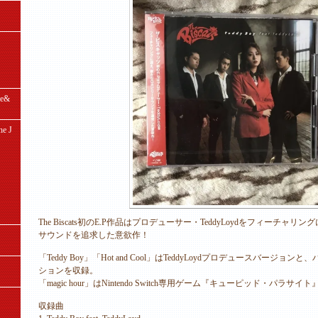
e&
e J
The Biscats初のE.P作品はプロデューサー・TeddyLoydをフィーチャ
サウンドを追求した意欲作！
「Teddy Boy」「Hot and Cool」はTeddyLoydプロデュースバージ
ションを収録。
「magic hour」はNintendo Switch専用ゲーム『キューピッド・パラ
収録曲