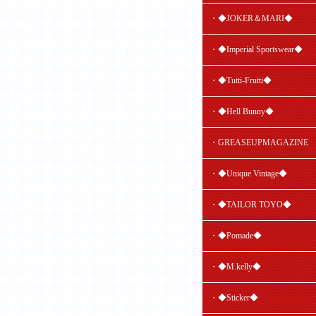
・◆JOKER＆MARI◆
・◆Imperial Sportswear◆
・◆Tutti-Frutti◆
・◆Hell Bunny◆
・GREASEUPMAGAZINE
・◆Unique Vintage◆
・◆TAILOR TOYO◆
・◆Pomade◆
・◆M.kelly◆
・◆Sticker◆