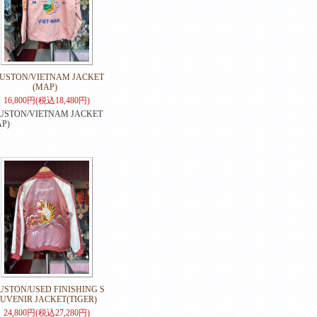
USTON/VIETNAM JACKET
(MAP)
16,800円(税込18,480円)
USTON/VIETNAM JACKET
P)
USTON/USED FINISHING S
UVENIR JACKET(TIGER)
24,800円(税込27,280円)