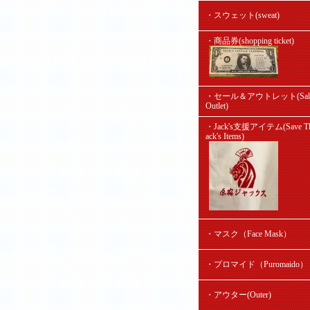
・スウェット(sweat)
・商品券(shopping ticket)
・セール＆アウトレット(Sal
Outlet)
・Jack's支援アイテム(Save Th
ack's Items)
・マスク（Face Mask）
・プロマイド（Puromaido）
・アウター(Outer)