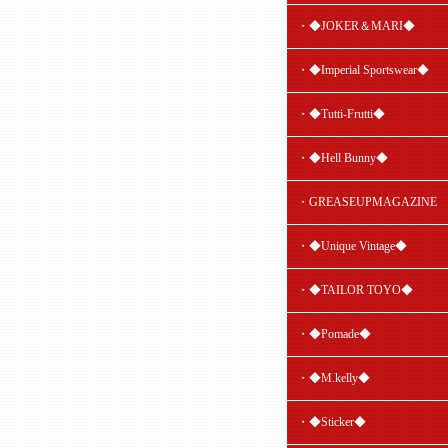
・◆JOKER＆MARI◆
・◆Imperial Sportswear◆
・◆Tutti-Frutti◆
・◆Hell Bunny◆
・GREASEUPMAGAZINE
・◆Unique Vintage◆
・◆TAILOR TOYO◆
・◆Pomade◆
・◆M.kelly◆
・◆Sticker◆