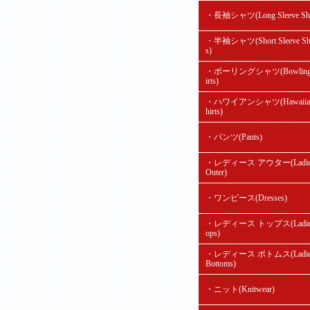
・長袖シャツ(Long Sleeve Shir
・半袖シャツ(Short Sleeve Shi
s)
・ボーリングシャツ(Bowling
irts)
・ハワイアンシャツ(Hawaiian
hirts)
・パンツ(Pants)
・レディース アウター(Ladie
Outer)
・ワンピース(Dresses)
・レディース トップス(Ladie'
ops)
・レディース ボトムス(Ladie
Bottoms)
・ニット(Knitwear)