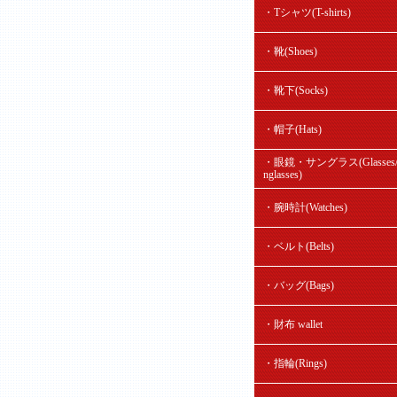
・Tシャツ(T-shirts)
・靴(Shoes)
・靴下(Socks)
・帽子(Hats)
・眼鏡・サングラス(Glasses/
nglasses)
・腕時計(Watches)
・ベルト(Belts)
・バッグ(Bags)
・財布 wallet
・指輪(Rings)