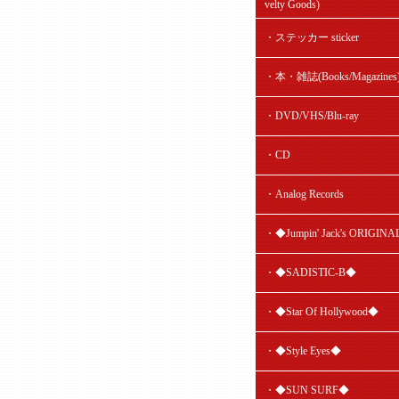
velty Goods)
・ステッカー sticker
・本・雑誌(Books/Magazines
・DVD/VHS/Blu-ray
・CD
・Analog Records
・◆Jumpin' Jack's ORIGIN
・◆SADISTIC-B◆
・◆Star Of Hollywood◆
・◆Style Eyes◆
・◆SUN SURF◆