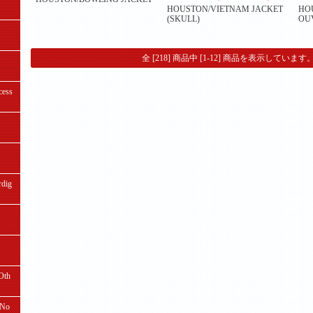
HOUSTON/VIETNAM JACKET
HOU
(SKULL)
OUV
全 [218] 商品中 [1-12] 商品を表示しています
ess
ig
th
No