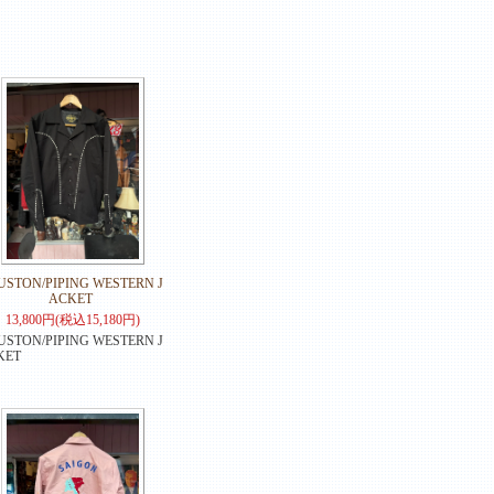
USTON/PIPING WESTERN J
ACKET
13,800円(税込15,180円)
STON/PIPING WESTERN J
KET