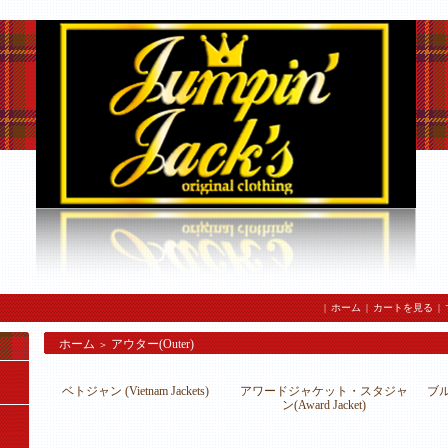
|
ホーム
|
カートを見る
|
ホーム
アウター(Outer)
＞
ベトジャン (Vietnam Jackets)
アワードジャケット・スタジャ
ブル
ン(Award Jacket)