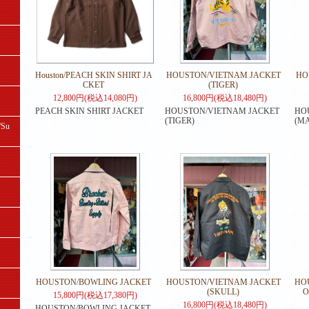
Houston/PEACH SKIN SHIRT JA
HOUSTON/VIETNAM JACKET
HO
CKET
(TIGER)
12,800円(税込14,080円)
16,800円(税込18,480円)
PEACH SKIN SHIRT JACKET
HOUSTON/VIETNAM JACKET
HO
(TIGER)
(MA
Su
HOUSTON/BOWLING JACKET
HOUSTON/VIETNAM JACKET
HO
(SKULL)
O
15,800円(税込17,380円)
16,800円(税込18,480円)
HOUSTON/BOWLING JACKET