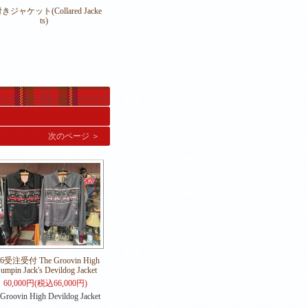
きジャケット(Collared Jacke
ts)
。
次のページ ＞
26受注受付 The Groovin High
umpin Jack's Devildog Jacket
60,000円(税込66,000円)
Groovin High Devildog Jacket