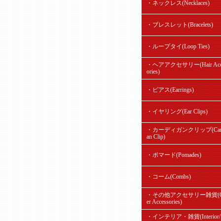
・ネックレス(Necklaces)
・ブレスレット(Bracelets)
・ループタイ(Loop Ties)
・ヘアアクセサリー(Hair Acc
ories)
・ピアス(Earrings)
・イヤリング(Ear Clips)
・カーディガンクリップ(Card
an Clip)
・ポマード(Pomades)
・コーム(Combs)
・その他アクセサリー雑貨(O
er Accessories)
・インテリア・雑貨(Interior/