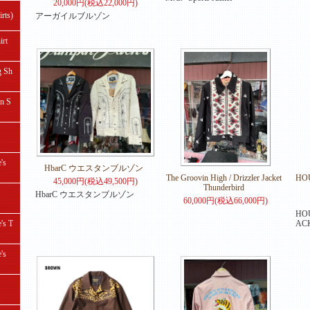
20,000円(税込22,000円)
ts)
アーガイルブルゾン
rt
 Sh
 S
's
HbarC ウエスタンブルゾン
The Groovin High / Drizzler Jacket
HO
45,000円(税込49,500円)
Thunderbird
HbarC ウエスタンブルゾン
60,000円(税込66,000円)
HOU
s T
AC
's