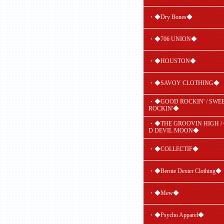
・◆Dry Bones◆
・◆706 UNION◆
・◆HOUSTON◆
・◆SAVOY CLOTHING◆
・◆GOOD ROCKIN' / SWE
ROCKIN'◆
・◆THE GROOVIN HIGH /
D DEVIL MOON◆
・◆COLLECTIF◆
・◆Bernie Dexter Clothing◆
・◆Mew◆
・◆Psycho Apparel◆