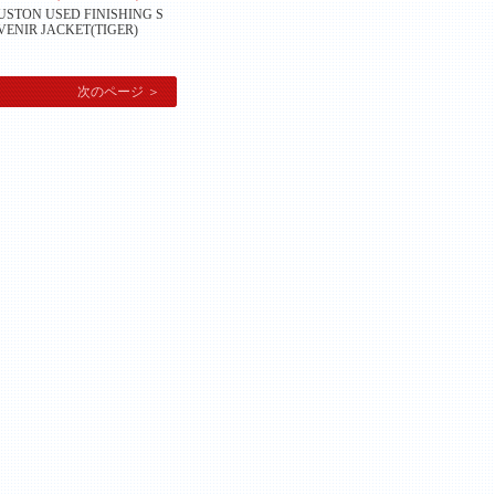
STON USED FINISHING S
ENIR JACKET(TIGER)
。
次のページ ＞