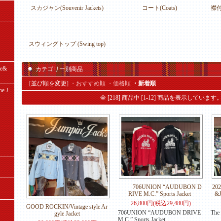
スカジャン(Souvenir Jackets)
コート(Coats)
襟付
スウィングトップ (Swing top)
e&
カテゴリー別商品
[並び順を変更]
・おすすめ順
・価格順
・新着順
e J
全 [218] 商品中 [1-12] 商品を表示しています
706UNION “AUDUBON D
20
RIVE M.C.” Sports Jacket
&J
26,800円(税込29,480円)
GOOD ROCKIN/Vintage style Ar
706UNION “AUDUBON DRIVE
The 
gyle Jacket
M.C.” Sports Jacket