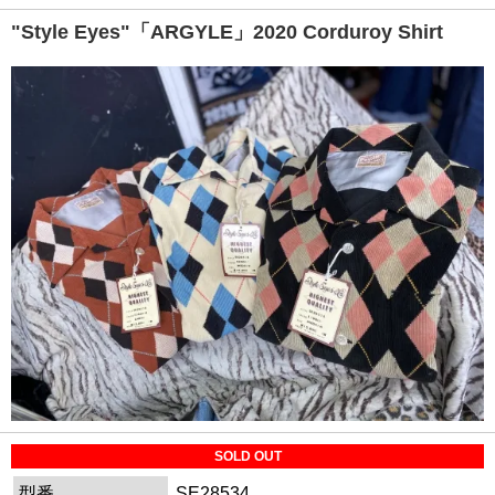
"Style Eyes"「ARGYLE」2020 Corduroy Shirt
SOLD OUT
型番
SE28534