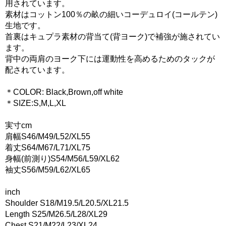
用されています。
素材はコットン100％の畝の細いコーデュロイ(コールテン)
生地です。
首裏はキュプラ素材の背当て(背ヨーク)で補強が施されてい
ます。
背中の両肩のヨーク下には運動性を高めるためのタックが
配されています。
＊COLOR: Black,Brown,off white
＊SIZE:S,M,L,XL
実寸cm
肩幅S46/M49/L52/XL55
着丈S64/M67/L71/XL75
身幅(前測り)S54/M56/L59/XL62
袖丈S56/M59/L62/XL65
inch
Shoulder S18/M19.5/L20.5/XL21.5
Length S25/M26.5/L28/XL29
Chest S21/M22/L23/XL24