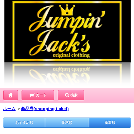
カート
検索
ホーム
＞
商品券(shopping ticket)
おすすめ順
価格順
新着順