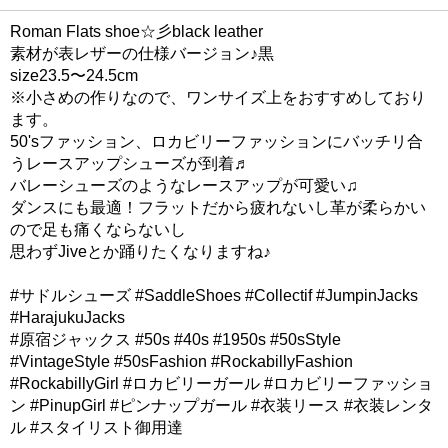
Roman Flats shoe☆彡black leather
素材が表レザーの仕様バージョン♪黒
size23.5〜24.5cm
※小さめの作りなので、ワンサイズ上をおすすめしており
ます。
50'sファッション、ロカビリーファッションにバッチリ合
うレースアップシューズが到着♬
バレーシューズのようなレースアップが可愛い♫
ダンスにも最適！フラットだから疲れないし革が柔らかい
ので足も痛くならないし
思わずJiveとか踊りたくなりますね♪
#サドルシューズ #SaddleShoes #Collectif #JumpinJacks
#HarajukuJacks
#原宿ジャックス #50s #40s #1950s #50sStyle
#VintageStyle #50sFashion #RockabillyFashion
#RockabillyGirl #ロカビリーガール #ロカビリーファッショ
ン #PinupGirl #ピンナップガール #衣装リース #衣装レンタ
ル #スタイリスト御用達