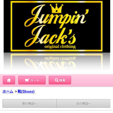
カート
検索
ホーム
＞
靴(Shoes)
前の商品へ
次の商品へ