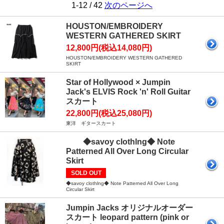
1-12 / 42
次のページへ
HOUSTON/EMBROIDERY
WESTERN GATHERED SKIRT
12,800円(税込14,080円)
HOUSTON/EMBROIDERY WESTERN GATHERED
SKIRT
Star of Hollywood × Jumpin
Jack's ELVIS Rock 'n' Roll Guitar
スカート
22,800円(税込25,080円)
東洋 ギタースカート
◆savoy clothlng◆ Note
Patterned All Over Long Circular
Skirt
SOLD OUT
◆savoy clothlng◆ Note Patterned All Over Long
Circular Skirt
Jumpin Jacks オリジナルオーダー
スカート leopard pattern (pink or