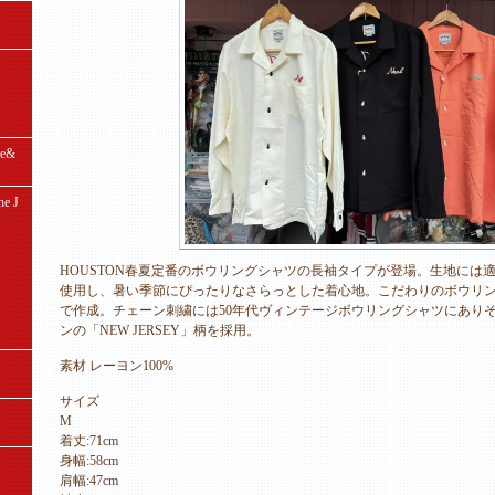
e&
e J
HOUSTON春夏定番のボウリングシャツの長袖タイプが登場。生地には適
使用し、暑い季節にぴったりなさらっとした着心地。こだわりのボウリ
で作成。チェーン刺繍には50年代ヴィンテージボウリングシャツにあり
ンの「NEW JERSEY」柄を採用。
素材 レーヨン100%
サイズ
M
着丈:71cm
身幅:58cm
肩幅:47cm