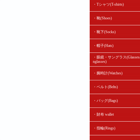
・Tシャツ(T-shirts)
・靴(Shoes)
・靴下(Socks)
・帽子(Hats)
・眼鏡・サングラス(Glasses/
nglasses)
・腕時計(Watches)
・ベルト(Belts)
・バッグ(Bags)
・財布 wallet
・指輪(Rings)