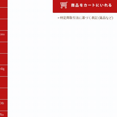
» 特定商取引法に基づく表記 (返品など)
ess
ig
th
No