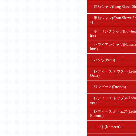
・長袖シャツ(Long Sleeve Shir
・半袖シャツ(Short Sleeve Shi
s)
・ボーリングシャツ(Bowling
irts)
・ハワイアンシャツ(Hawaiian
hirts)
・パンツ(Pants)
・レディース アウター(Ladie
Outer)
・ワンピース(Dresses)
・レディース トップス(Ladie'
ops)
・レディース ボトムス(Ladie
Bottoms)
・ニット(Knitwear)