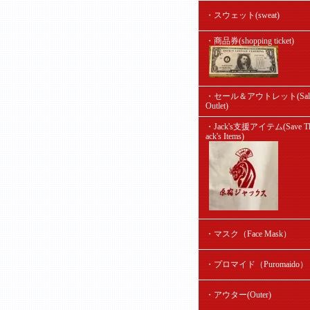
・スウェット(sweat)
・商品券(shopping ticket)
・セール＆アウトレット(Sal
Outlet)
・Jack's支援アイテム(Save Th
ack's Items)
・マスク（Face Mask）
・プロマイド（Puromaido）
・アウター(Outer)