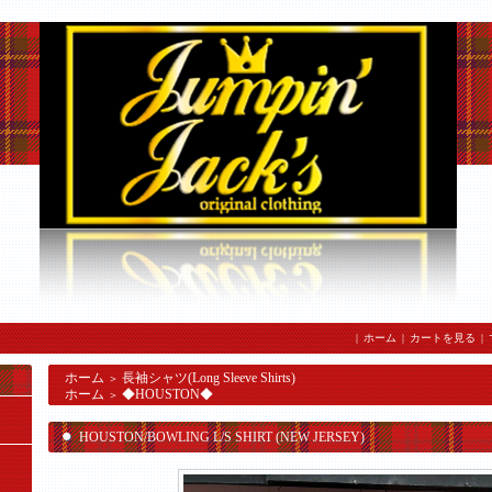
|
ホーム
|
カートを見る
|
ホーム
長袖シャツ(Long Sleeve Shirts)
＞
ホーム
◆HOUSTON◆
＞
HOUSTON/BOWLING L/S SHIRT (NEW JERSEY)