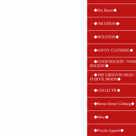
・◆Dry Bones◆
・◆706 UNION◆
・◆HOUSTON◆
・◆SAVOY CLOTHING◆
・◆GOOD ROCKIN' / SWE
ROCKIN'◆
・◆THE GROOVIN HIGH /
D DEVIL MOON◆
・◆COLLECTIF◆
・◆Bernie Dexter Clothing◆
・◆Mew◆
・◆Psycho Apparel◆