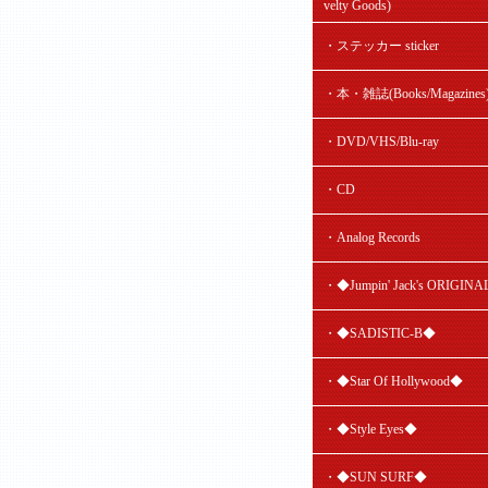
velty Goods)
・ステッカー sticker
・本・雑誌(Books/Magazines
・DVD/VHS/Blu-ray
・CD
・Analog Records
・◆Jumpin' Jack's ORIGIN
・◆SADISTIC-B◆
・◆Star Of Hollywood◆
・◆Style Eyes◆
・◆SUN SURF◆