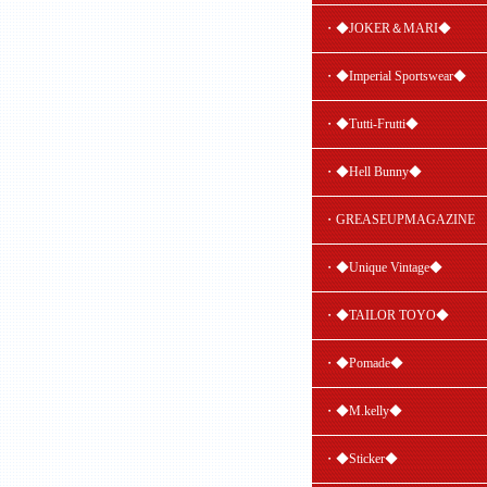
・◆JOKER＆MARI◆
・◆Imperial Sportswear◆
・◆Tutti-Frutti◆
・◆Hell Bunny◆
・GREASEUPMAGAZINE
・◆Unique Vintage◆
・◆TAILOR TOYO◆
・◆Pomade◆
・◆M.kelly◆
・◆Sticker◆