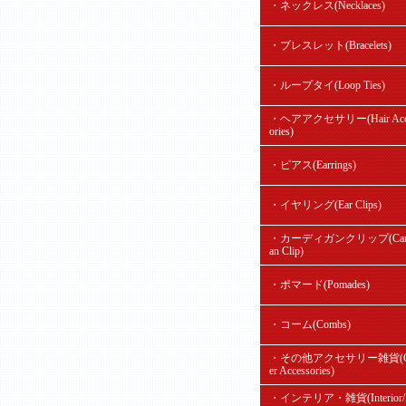
・ネックレス(Necklaces)
・ブレスレット(Bracelets)
・ループタイ(Loop Ties)
・ヘアアクセサリー(Hair Acc
ories)
・ピアス(Earrings)
・イヤリング(Ear Clips)
・カーディガンクリップ(Card
an Clip)
・ポマード(Pomades)
・コーム(Combs)
・その他アクセサリー雑貨(O
er Accessories)
・インテリア・雑貨(Interior/