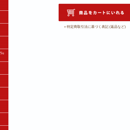
» 特定商取引法に基づく表記 (返品など)
Su