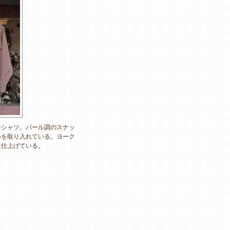
ンシャツ。パール調のスナッ
ルを取り入れている。ヨーク
に仕上げている。