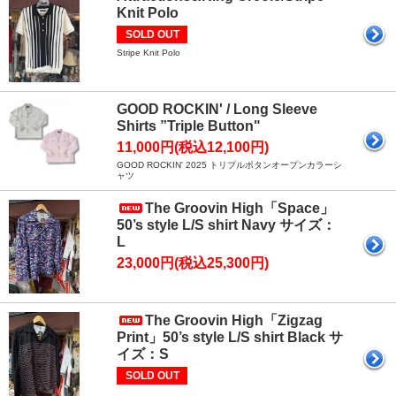
Knit Polo
SOLD OUT
Stripe Knit Polo
GOOD ROCKIN' / Long Sleeve
Shirts ”Triple Button"
11,000円(税込12,100円)
GOOD ROCKIN' 2025 トリプルボタンオープンカラーシ
ャツ
The Groovin High「Space」
50’s style L/S shirt Navy サイズ：
L
23,000円(税込25,300円)
The Groovin High「Zigzag
Print」50’s style L/S shirt Black サ
イズ：S
SOLD OUT