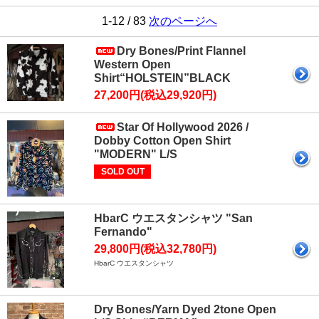
1-12 / 83
次のページへ
Dry Bones/Print Flannel
Western Open
Shirt“HOLSTEIN”BLACK
27,200円(税込29,920円)
Star Of Hollywood 2026 /
Dobby Cotton Open Shirt
"MODERN" L/S
SOLD OUT
HbarC ウエスタンシャツ "San
Fernando"
29,800円(税込32,780円)
HbarC ウエスタンシャツ
Dry Bones/Yarn Dyed 2tone Open