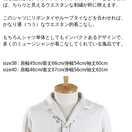
ば、ちらりと見えるウエスタンな刺繍が粋に映えます。
このシャツにリボンタイやループタイなどを合わせれば、
かなり通（つう）なウエスタン的着こなし。
もちろんシャツ単体としてもインパクトあるデザインで、
多くのミュージシャンが着こなしてくれている逸品です。
size38 : 肩幅45cm/着丈66cm/身幅54cm/袖丈60cm
size40 : 肩幅46cm/着丈67cm/身幅56cm/袖丈62cm