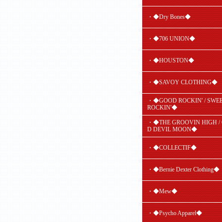
・◆Dry Bones◆
・◆706 UNION◆
・◆HOUSTON◆
・◆SAVOY CLOTHING◆
・◆GOOD ROCKIN' / SWE
ROCKIN'◆
・◆THE GROOVIN HIGH /
D DEVIL MOON◆
・◆COLLECTIF◆
・◆Bernie Dexter Clothing◆
・◆Mew◆
・◆Psycho Apparel◆