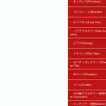
・ネックレス(Necklaces)
・ブレスレット(Bracelets)
・ループタイ(Loop Ties)
・ヘアアクセサリー(Hair Acc
ories)
・ピアス(Earrings)
・イヤリング(Ear Clips)
・カーディガンクリップ(Card
an Clip)
・ポマード(Pomades)
・コーム(Combs)
・その他アクセサリー雑貨(O
er Accessories)
・インテリア・雑貨(Interior/