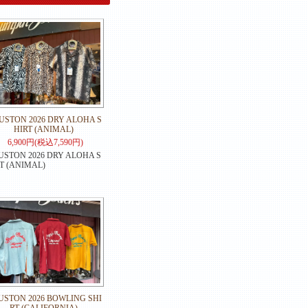
USTON 2026 DRY ALOHA S
HIRT (ANIMAL)
6,900円(税込7,590円)
STON 2026 DRY ALOHA S
T (ANIMAL)
USTON 2026 BOWLING SHI