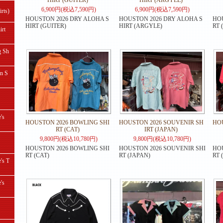
HIRT (GUITER)
HIRT (ARGYLE)
6,900円(税込7,590円)
6,900円(税込7,590円)
ts)
HOUSTON 2026 DRY ALOHA S
HOUSTON 2026 DRY ALOHA S
HOU
HIRT (GUITER)
HIRT (ARGYLE)
RT 
rt
 Sh
 S
's
HOUSTON 2026 BOWLING SHI
HOUSTON 2026 SOUVENIR SH
HOU
RT (CAT)
IRT (JAPAN)
9,800円(税込10,780円)
9,800円(税込10,780円)
HOUSTON 2026 BOWLING SHI
HOUSTON 2026 SOUVENIR SHI
HOU
RT (CAT)
RT (JAPAN)
RT 
s T
's