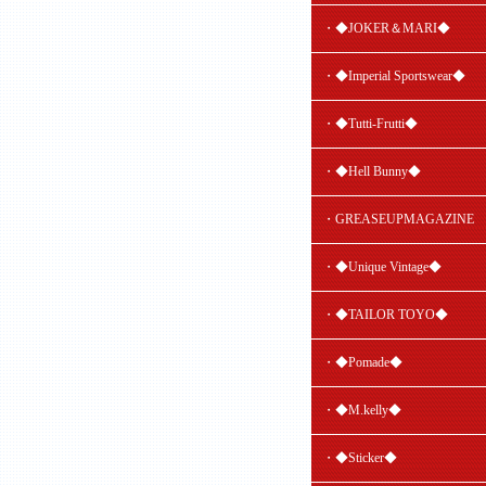
・◆JOKER＆MARI◆
・◆Imperial Sportswear◆
・◆Tutti-Frutti◆
・◆Hell Bunny◆
・GREASEUPMAGAZINE
・◆Unique Vintage◆
・◆TAILOR TOYO◆
・◆Pomade◆
・◆M.kelly◆
・◆Sticker◆