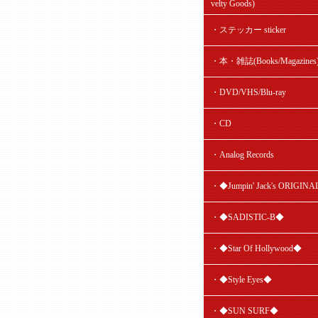
velty Goods)
・ステッカー sticker
・本・雑誌(Books/Magazines
・DVD/VHS/Blu-ray
・CD
・Analog Records
・◆Jumpin' Jack's ORIGIN
・◆SADISTIC-B◆
・◆Star Of Hollywood◆
・◆Style Eyes◆
・◆SUN SURF◆