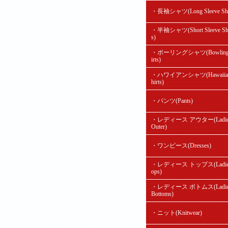
・長袖シャツ(Long Sleeve Shir
・半袖シャツ(Short Sleeve Shi
s)
・ボーリングシャツ(Bowling
irts)
・ハワイアンシャツ(Hawaiian
hirts)
・パンツ(Pants)
・レディース アウター(Ladie
Outer)
・ワンピース(Dresses)
・レディース トップス(Ladie'
ops)
・レディース ボトムス(Ladie
Bottoms)
・ニット(Knitwear)