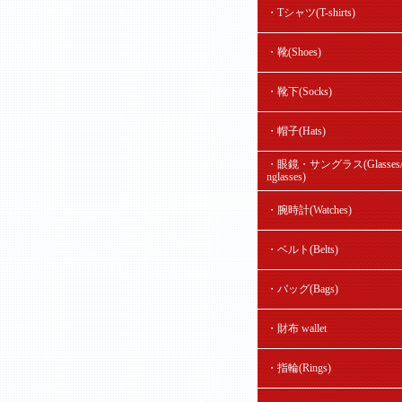
・Tシャツ(T-shirts)
・靴(Shoes)
・靴下(Socks)
・帽子(Hats)
・眼鏡・サングラス(Glasses/
nglasses)
・腕時計(Watches)
・ベルト(Belts)
・バッグ(Bags)
・財布 wallet
・指輪(Rings)