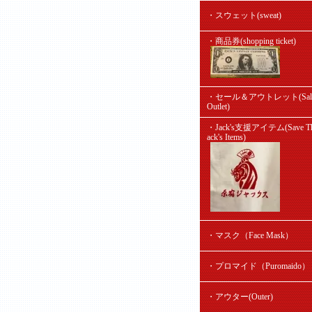
・スウェット(sweat)
・商品券(shopping ticket)
・セール＆アウトレット(Sal
Outlet)
・Jack's支援アイテム(Save Th
ack's Items)
・マスク（Face Mask）
・プロマイド（Puromaido）
・アウター(Outer)