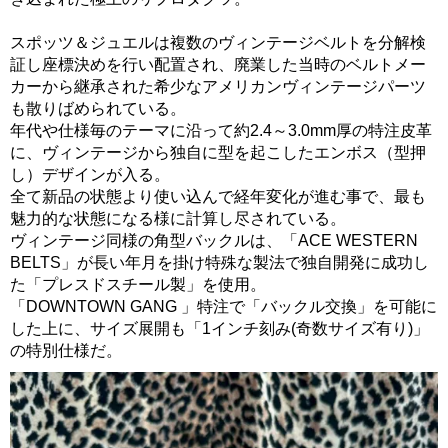
スポッツ＆ジュエルは複数のヴィンテージベルトを分解検
証し座標決めを行い配置され、廃業した当時のベルトメー
カーから継承された希少なアメリカンヴィンテージパーツ
も散りばめられている。
年代や仕様毎のテーマに沿って約2.4～3.0mm厚の特注皮革
に、ヴィンテージから独自に型を起こしたエンボス（型押
し）デザインが入る。
全て新品の状態より使い込んで経年変化が進む事で、最も
魅力的な状態になる様に計算し尽されている。
ヴィンテージ同様の角型バックルは、「ACE WESTERN
BELTS」が長い年月を掛け特殊な製法で独自開発に成功し
た「プレスドスチール製」を使用。
「DOWNTOWN GANG 」特注で「バックル交換」を可能に
した上に、サイズ展開も「1インチ刻み(奇数サイズ有り)」
の特別仕様だ。