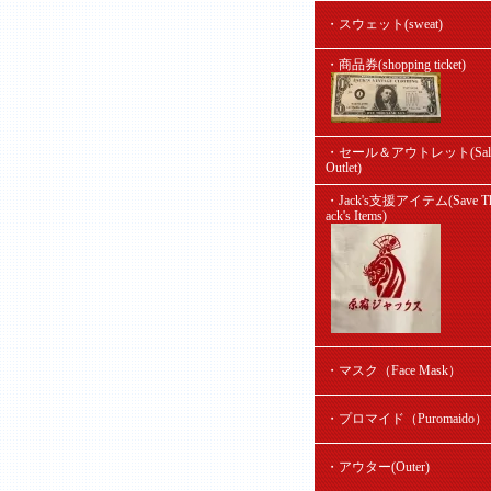
・スウェット(sweat)
・商品券(shopping ticket)
・セール＆アウトレット(Sal
Outlet)
・Jack's支援アイテム(Save Th
ack's Items)
・マスク（Face Mask）
・プロマイド（Puromaido）
・アウター(Outer)