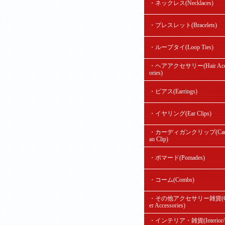
・ネックレス(Necklaces)
・ブレスレット(Bracelets)
・ループタイ(Loop Ties)
・ヘアアクセサリー(Hair Acc
ories)
・ピアス(Earrings)
・イヤリング(Ear Clips)
・カーディガンクリップ(Card
an Clip)
・ポマード(Pomades)
・コーム(Combs)
・その他アクセサリー雑貨(O
er Accessories)
・インテリア・雑貨(Interior/