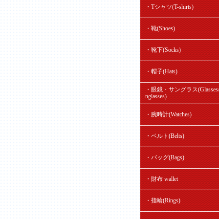
・Tシャツ(T-shirts)
・靴(Shoes)
・靴下(Socks)
・帽子(Hats)
・眼鏡・サングラス(Glasses/
nglasses)
・腕時計(Watches)
・ベルト(Belts)
・バッグ(Bags)
・財布 wallet
・指輪(Rings)