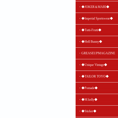
・◆JOKER＆MARI◆
・◆Imperial Sportswear◆
・◆Tutti-Frutti◆
・◆Hell Bunny◆
・GREASEUPMAGAZINE
・◆Unique Vintage◆
・◆TAILOR TOYO◆
・◆Pomade◆
・◆M.kelly◆
・◆Sticker◆