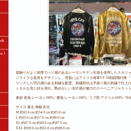
e&
e J
肌触りがよく肉厚でハリ感のあるレーヨンサテン生地を使用したスカジ
ジライクな龍虎をデザインし、背面にはアメリカ海軍VF-50戦闘飛行隊
リングした凹凸感のある刺繍を配置。刺繍部分は手振り風の刺繍で仕上
シカルな見た目を演出。艶めかしい光沢感が魅力のスーベニアジャケッ
素材 表地 レーヨン100% / 裏地 レーヨン100% / リブ部 アクリル100% / 
サイズ 着丈 身幅 裄丈
M 約63.0 cm 約54.0 cm 約85.0 cm
L 約65.0 cm 約57.0 cm 約86.0 cm
XL 約67.0 cm 約60.0 cm 約87.0 cm
XXL 約69.0 cm 約63.0 cm 約88.0 cm