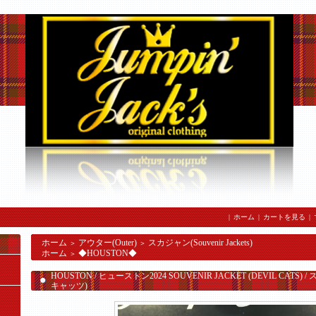
|
ホーム
|
カートを見る
|
ホーム
アウター(Outer)
スカジャン(Souvenir Jackets)
＞
＞
ホーム
◆HOUSTON◆
＞
HOUSTON / ヒューストン2024 SOUVENIR JACKET (DEVIL CAT
キャッツ)