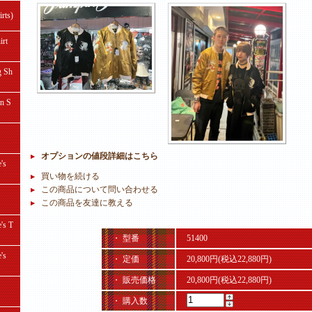
ts)
rt
 Sh
 S
オプションの値段詳細はこちら
's
買い物を続ける
この商品について問い合わせる
この商品を友達に教える
s T
・ 型番
51400
's
・ 定価
20,800円(税込22,880円)
・ 販売価格
20,800円(税込22,880円)
・ 購入数