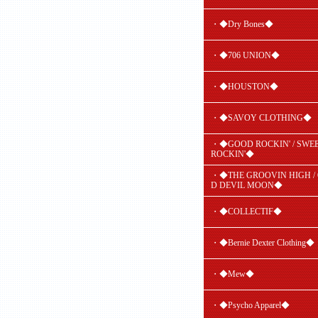
・◆Dry Bones◆
・◆706 UNION◆
・◆HOUSTON◆
・◆SAVOY CLOTHING◆
・◆GOOD ROCKIN' / SWE
ROCKIN'◆
・◆THE GROOVIN HIGH /
D DEVIL MOON◆
・◆COLLECTIF◆
・◆Bernie Dexter Clothing◆
・◆Mew◆
・◆Psycho Apparel◆