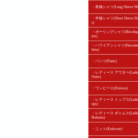
・長袖シャツ(Long Sleeve Shir
・半袖シャツ(Short Sleeve Shi
s)
・ボーリングシャツ(Bowling
irts)
・ハワイアンシャツ(Hawaiian
hirts)
・パンツ(Pants)
・レディース アウター(Ladie
Outer)
・ワンピース(Dresses)
・レディース トップス(Ladie'
ops)
・レディース ボトムス(Ladie
Bottoms)
・ニット(Knitwear)