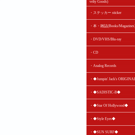
velty Goods)
・ステッカー sticker
・本・雑誌(Books/Magazines
・DVD/VHS/Blu-ray
・CD
・Analog Records
・◆Jumpin' Jack's ORIGIN
・◆SADISTIC-B◆
・◆Star Of Hollywood◆
・◆Style Eyes◆
・◆SUN SURF◆