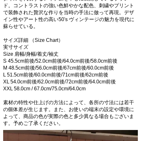
ド。コントラストの強い色鮮やかな配色、刺繍やプリント
で装飾された贅沢な作りを当時の手法に倣って再現。デザ
イン性やアート性の高い50's ヴィンテージの魅力を現代に
蘇らせている。
サイズ詳細 （Size Chart）
実寸サイズ
Size 肩幅/身幅/着丈/袖丈
S 45.5cm前後/52.0cm前後/64.0cm前後/58.0cm前後
M 48.5cm前後/56.0cm前後/67cm前後/60.0cm前後
L 51.5cm前後/60.0cm前後/71cm前後/62cm前後
XL 54.0cm前後/62.0cm前後/72cm前後/64.0cm前後
XXL 58.0cm / 67.0cm/75.0cm/64.0cm
素材の特性や仕上げの方法によって、各所の寸法には若干
の個体差が生じます。また、お使いの端末の設定や環境に
よって、商品の色が実際の色と多少異なる場合もございま
す。予めご了承ください。