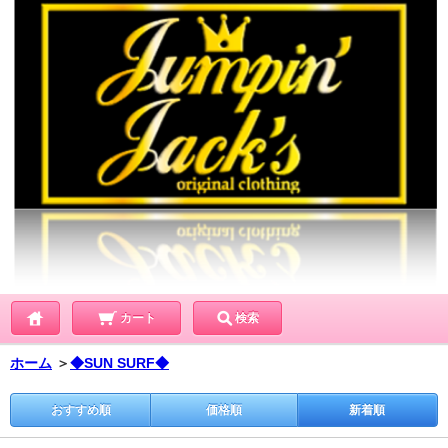
カート
検索
ホーム
＞
◆SUN SURF◆
おすすめ順
価格順
新着順