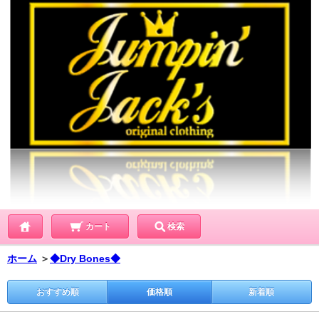
カート
検索
ホーム
＞
◆Dry Bones◆
おすすめ順
価格順
新着順