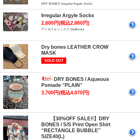
DRY BONES Irregular Argyle Socks
Irregular Argyle Socks
2,600円(税込2,860円)
アーガイルソックス DryBones
Dry bones LEATHER CROW
MASK
SOLD OUT
DRY BONES / Aqueous
Pomade “PLAIN”
3,700円(税込4,070円)
【30%OFF SALE!!】DRY
BONES / S/S Print Open Shirt
“RECTANGLE BUBBLE”
SIZE40(L)