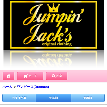
カート
検索
ホーム
＞
ワンピース(Dresses)
おすすめ順
価格順
新着順