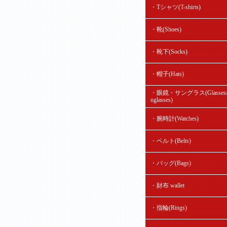
・Tシャツ(T-shirts)
・靴(Shoes)
・靴下(Socks)
・帽子(Hats)
・眼鏡・サングラス(Glasses/
nglasses)
・腕時計(Watches)
・ベルト(Belts)
・バッグ(Bags)
・財布 wallet
・指輪(Rings)