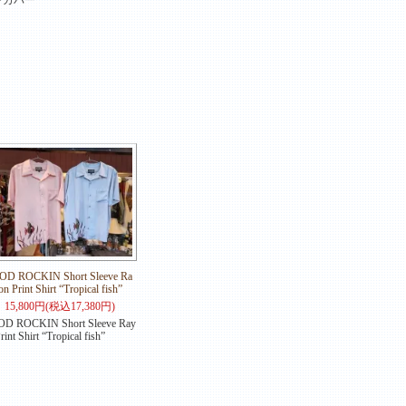
D ROCKIN Short Sleeve Ra
on Print Shirt “Tropical fish”
15,800円(税込17,380円)
D ROCKIN Short Sleeve Ray
rint Shirt “Tropical fish”