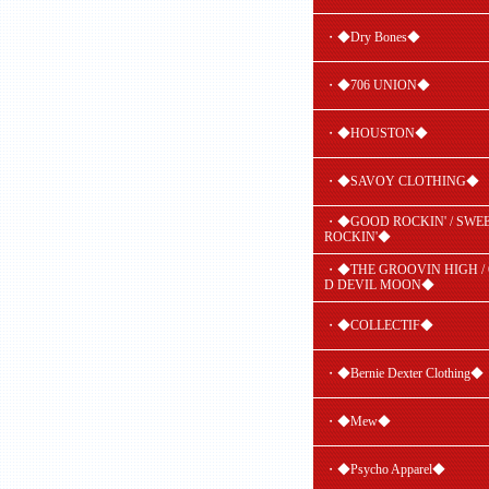
・◆Dry Bones◆
・◆706 UNION◆
・◆HOUSTON◆
・◆SAVOY CLOTHING◆
・◆GOOD ROCKIN' / SWE
ROCKIN'◆
・◆THE GROOVIN HIGH /
D DEVIL MOON◆
・◆COLLECTIF◆
・◆Bernie Dexter Clothing◆
・◆Mew◆
・◆Psycho Apparel◆