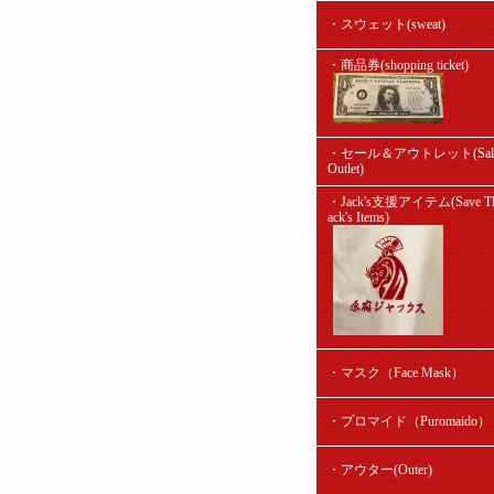
・スウェット(sweat)
・商品券(shopping ticket)
・セール＆アウトレット(Sal
Outlet)
・Jack's支援アイテム(Save Th
ack's Items)
・マスク（Face Mask）
・プロマイド（Puromaido）
・アウター(Outer)