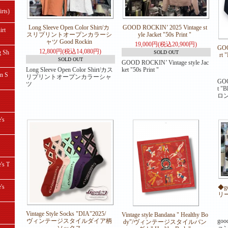
ts)
Long Sleeve Open Color Shirt/カ
GOOD ROCKIN’ 2025 Vintage st
rt
スリプリントオープンカラーシ
yle Jacket "50s Print "
ャツ Good Rockin
19,000円(税込20,900円)
GOO
12,800円(税込14,080円)
 Sh
SOLD OUT
rt
SOLD OUT
GOOD ROCKIN’ Vintage style Jac
Long Sleeve Open Color Shirt/カス
ket "50s Print "
 S
リプリントオープンカラーシャ
GOO
ツ
t "
ロ
's
s T
's
◆g
リ
Vintage Style Socks "DIA"2025/
Vintage style Bandana " Healthy Bo
go
ヴィンテージスタイルダイア柄
dy"/ヴィンテージスタイルバン
ョ