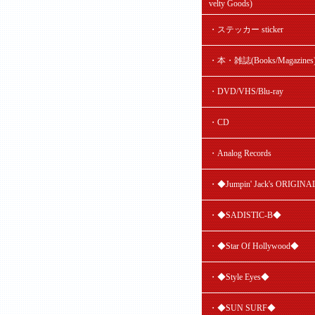
velty Goods)
・ステッカー sticker
・本・雑誌(Books/Magazines
・DVD/VHS/Blu-ray
・CD
・Analog Records
・◆Jumpin' Jack's ORIGIN
・◆SADISTIC-B◆
・◆Star Of Hollywood◆
・◆Style Eyes◆
・◆SUN SURF◆