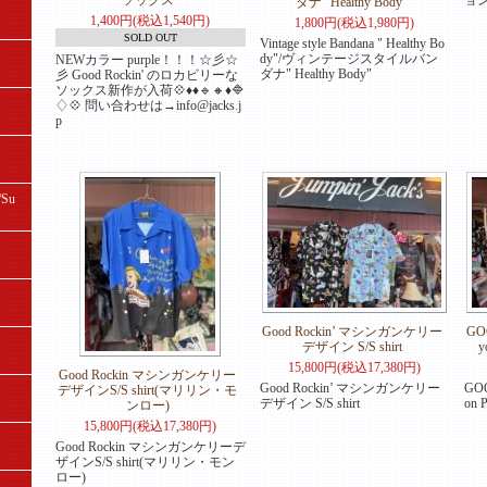
ソックス
ダナ" Healthy Body"
1,400円(税込1,540円)
1,800円(税込1,980円)
SOLD OUT
Vintage style Bandana " Healthy Bo
dy"/ヴィンテージスタイルバン
NEWカラー purple！！！☆彡☆
ダナ" Healthy Body"
彡 Good Rockin' のロカビリーな
ソックス新作が入荷💠♦♦🔹🔸♦🔷
♢💠 問い合わせは→info@jacks.j
p
Su
Good Rockin’ マシンガンケリー
GOO
デザイン S/S shirt
y
15,800円(税込17,380円)
Good Rockin マシンガンケリー
Good Rockin’ マシンガンケリー
GOO
デザインS/S shirt(マリリン・モ
デザイン S/S shirt
on P
ンロー)
15,800円(税込17,380円)
Good Rockin マシンガンケリーデ
ザインS/S shirt(マリリン・モン
ロー)