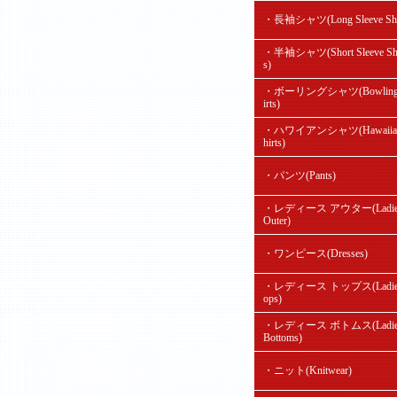
・長袖シャツ(Long Sleeve Shir
・半袖シャツ(Short Sleeve Shi
s)
・ボーリングシャツ(Bowling
irts)
・ハワイアンシャツ(Hawaiian
hirts)
・パンツ(Pants)
・レディース アウター(Ladie
Outer)
・ワンピース(Dresses)
・レディース トップス(Ladie'
ops)
・レディース ボトムス(Ladie
Bottoms)
・ニット(Knitwear)