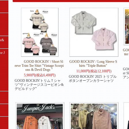
e&
GOO
e J
tt
GOOD ROCKIN' / Short Sl
GOOD ROCKIN' / Long Sleeve S
eeve Trim Tee Shirt "Vintage Scorpi
hirts ”Triple Button"
GOO
ons & Devil Dogs "
11,000円(税込12,100円)
er
5,900円(税込6,490円)
GOOD ROCKIN' 2025 トリプル
ア
GOOD ROCKIN'トリムＴシャ
ボタンオープンカラーシャツ
ツ"ヴィンテージスコーピオン&
デビルドッグ"