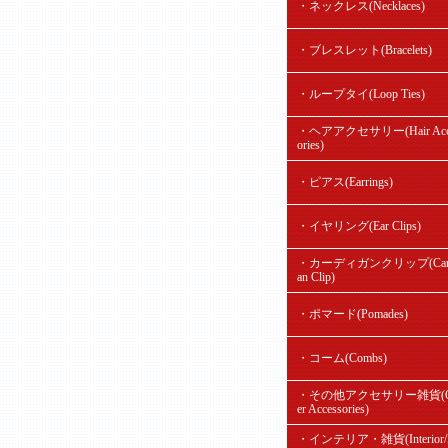
・ネックレス(Necklaces)
・ブレスレット(Bracelets)
・ループタイ(Loop Ties)
・ヘアアクセサリー(Hair Acc
ories)
・ピアス(Earrings)
・イヤリング(Ear Clips)
・カーディガンクリップ(Card
an Clip)
・ポマード(Pomades)
・コーム(Combs)
・その他アクセサリー雑貨(O
er Accessories)
・インテリア・雑貨(Interior/