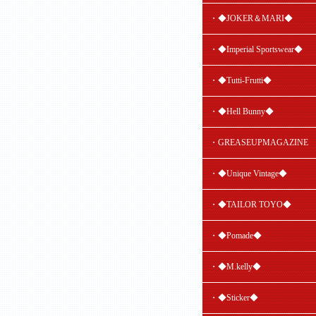
・◆JOKER＆MARI◆
・◆Imperial Sportswear◆
・◆Tutti-Frutti◆
・◆Hell Bunny◆
・GREASEUPMAGAZINE
・◆Unique Vintage◆
・◆TAILOR TOYO◆
・◆Pomade◆
・◆M.kelly◆
・◆Sticker◆