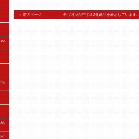
＜ 前のページ
全 [70] 商品中 [13-24] 商品を表示しています
ess
ig
th
No