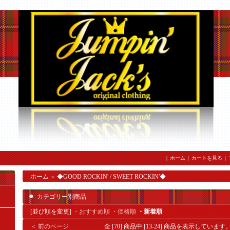
|
ホーム
|
カートを見る
|
ホーム
◆GOOD ROCKIN' / SWEET ROCKIN'◆
＞
カテゴリー別商品
[並び順を変更]
・おすすめ順
・価格順
・新着順
＜ 前のページ
全 [70] 商品中 [13-24] 商品を表示しています