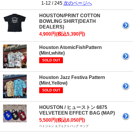
1-12 / 245
次のページへ
HOUSTON/PRINT COTTON
BOWLING SHIRT(DEATH
DEALERS)
4,900円(税込5,390円)
Houston AtomicFishPattern
(Mint,white)
SOLD OUT
Houston Jazz Festiva Pattern
(Mint,Yellow)
SOLD OUT
HOUSTON / ヒューストン 6875
VELVETEEN EFFECT BAG (MAP)
5,500円(税込6,050円)
ベトジャン エフェクトバッグ マップ