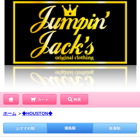
カート
検索
ホーム
＞
◆HOUSTON◆
おすすめ順
価格順
新着順