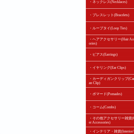
・ネックレス(Necklaces)
・ブレスレット(Bracelets)
・ループタイ(Loop Ties)
・ヘアアクセサリー(Hair Acc
ories)
・ピアス(Earrings)
・イヤリング(Ear Clips)
・カーディガンクリップ(Card
an Clip)
・ポマード(Pomades)
・コーム(Combs)
・その他アクセサリー雑貨(O
er Accessories)
・インテリア・雑貨(Interior/