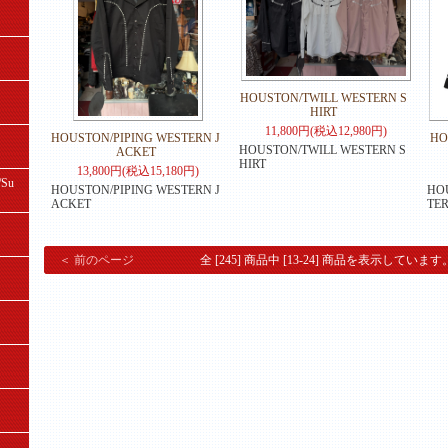
HOUSTON/TWILL WESTERN S
HIRT
11,800円(税込12,980円)
HOUSTON/PIPING WESTERN J
HO
HOUSTON/TWILL WESTERN S
ACKET
HIRT
13,800円(税込15,180円)
Su
HOUSTON/PIPING WESTERN J
HO
ACKET
TER
＜ 前のページ
全 [245] 商品中 [13-24] 商品を表示しています