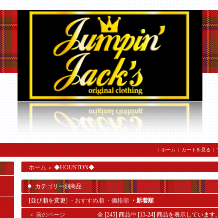
|
ホーム
|
カートを見る
|
ホーム
◆HOUSTON◆
＞
カテゴリー別商品
[並び順を変更]
・おすすめ順
・価格順
・新着順
＜ 前のページ
全 [245] 商品中 [13-24] 商品を表示しています