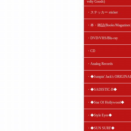
velty Goods)
・ステッカー sticker
・本・雑誌(Books/Magazines
・DVD/VHS/Blu-ray
・CD
・Analog Records
・◆Jumpin' Jack's ORIGIN
・◆SADISTIC-B◆
・◆Star Of Hollywood◆
・◆Style Eyes◆
・◆SUN SURF◆