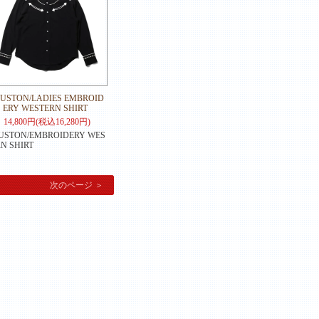
USTON/LADIES EMBROID
ERY WESTERN SHIRT
14,800円(税込16,280円)
USTON/EMBROIDERY WES
N SHIRT
。
次のページ ＞