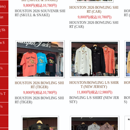
IRT (SKULL & SNAKE)
9,800円(税込10,780円)
ts)
HOUSTON 2026 BOWLING SHI
HOUSTON 2026 SOUVENIR SHI
HOU
RT (CAR)
RT (SKULL & SNAKE)
RT 
rt
9,800円(税込10,780円)
HOUSTON 2026 BOWLING SHI
RT (CAR)
 Sh
 S
's
HOUSTON/BOWLING L/S SHIR
HOU
HOUSTON 2026 BOWLING SHI
T (NEW JERSEY)
RT (TIGER)
11,800円(税込12,980円)
9,800円(税込10,780円)
s T
BOWLING L/S SHIRT (NEW JER
BOW
HOUSTON 2026 BOWLING SHI
SEY)
S)
RT (TIGER)
's