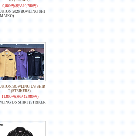
RT (MAIKO)
9,800円(税込10,780円)
STON 2026 BOWLING SHI
(MAIKO)
STON/BOWLING L/S SHIR
T (STRIKERS)
11,800円(税込12,980円)
LING L/S SHIRT (STRIKER