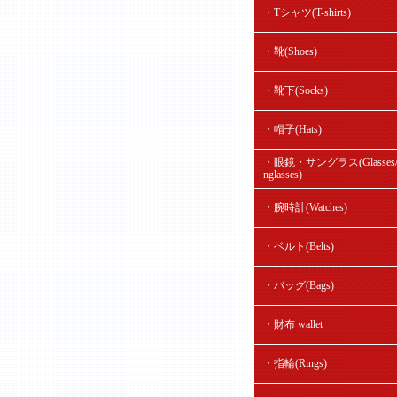
・Tシャツ(T-shirts)
・靴(Shoes)
・靴下(Socks)
・帽子(Hats)
・眼鏡・サングラス(Glasses/
nglasses)
・腕時計(Watches)
・ベルト(Belts)
・バッグ(Bags)
・財布 wallet
・指輪(Rings)