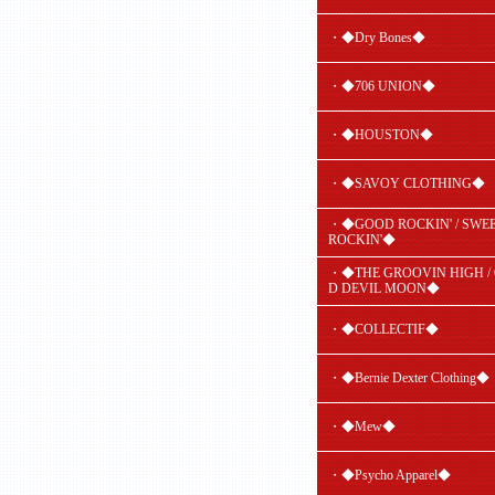
・◆Dry Bones◆
・◆706 UNION◆
・◆HOUSTON◆
・◆SAVOY CLOTHING◆
・◆GOOD ROCKIN' / SWE
ROCKIN'◆
・◆THE GROOVIN HIGH /
D DEVIL MOON◆
・◆COLLECTIF◆
・◆Bernie Dexter Clothing◆
・◆Mew◆
・◆Psycho Apparel◆