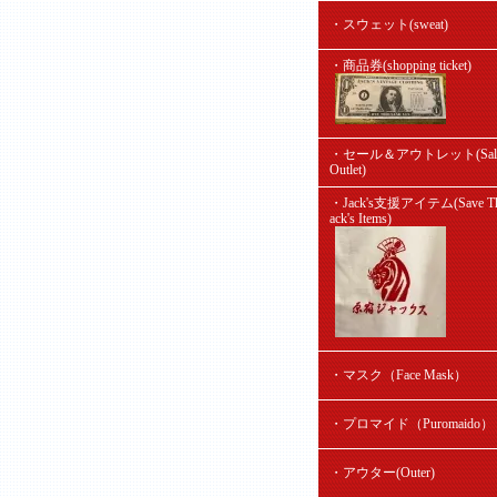
・スウェット(sweat)
・商品券(shopping ticket)
・セール＆アウトレット(Sal
Outlet)
・Jack's支援アイテム(Save Th
ack's Items)
・マスク（Face Mask）
・プロマイド（Puromaido）
・アウター(Outer)