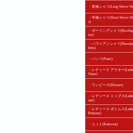
・長袖シャツ(Long Sleeve Shir
・半袖シャツ(Short Sleeve Shi
s)
・ボーリングシャツ(Bowling
irts)
・ハワイアンシャツ(Hawaiian
hirts)
・パンツ(Pants)
・レディース アウター(Ladie
Outer)
・ワンピース(Dresses)
・レディース トップス(Ladie'
ops)
・レディース ボトムス(Ladie
Bottoms)
・ニット(Knitwear)