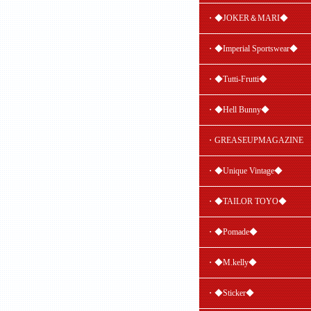
・◆JOKER＆MARI◆
・◆Imperial Sportswear◆
・◆Tutti-Frutti◆
・◆Hell Bunny◆
・GREASEUPMAGAZINE
・◆Unique Vintage◆
・◆TAILOR TOYO◆
・◆Pomade◆
・◆M.kelly◆
・◆Sticker◆